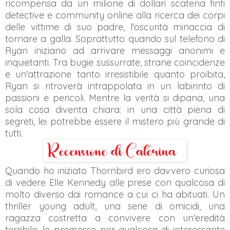
ricompensa da un milione di dollari scatena finti
detective e community online alla ricerca dei corpi
delle vittime di suo padre, l'oscurità minaccia di
tornare a galla. Soprattutto quando sul telefono di
Ryan iniziano ad arrivare messaggi anonimi e
inquietanti. Tra bugie sussurrate, strane coincidenze
e un'attrazione tanto irresistibile quanto proibita,
Ryan si ritroverà intrappolata in un labirinto di
passioni e pericoli. Mentre la verità si dipana, una
sola cosa diventa chiara: in una città piena di
segreti, lei potrebbe essere il mistero più grande di
tutti.
Quando ho iniziato Thornbird ero davvero curiosa
di vedere Elle Kennedy alle prese con qualcosa di
molto diverso dai romance a cui ci ha abituati. Un
thriller young adult, una serie di omicidi, una
ragazza costretta a convivere con un'eredità
terribile: le premesse per qualcosa di interessante