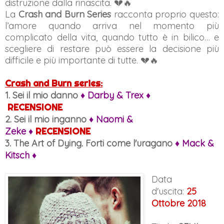
distruzione dalla rinascita. 💔🔥
La
Crash and Burn Series
racconta proprio questo:
l’amore quando arriva nel momento più
complicato della vita, quando tutto è in bilico… e
scegliere di restare può essere la decisione più
difficile e più importante di tutte. 💔🔥
Crash and Burn series:
1. Sei il mio danno
♦ Darby
& Trex
♦
RECENSIONE
2.
Sei il mio inganno
♦ Naomi
&
Zeke
♦
RECENSIONE
3.
The Art of Dying. Forti come l'uragano
♦ Mack
&
Kitsch
♦
Data
d'uscita:
25
Ottobre 2018