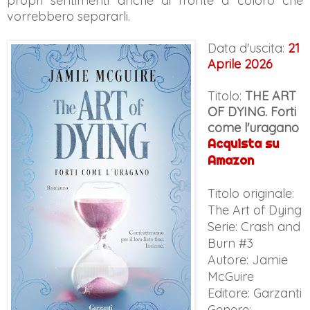
propri sentimenti anche di fronte a coloro che
vorrebbero separarli.
Data d'uscita:
21
Aprile 2026
Titolo:
THE ART
OF DYING. Forti
come l'uragano
Acquista su
Amazon
Titolo originale:
The Art of Dying
Serie: Crash and
Burn #3
Autore: Jamie
McGuire
Editore: Garzanti
Genere: