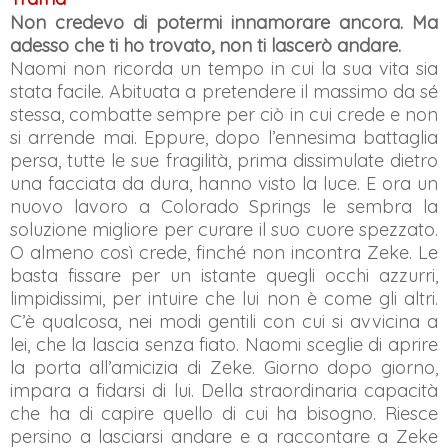
Non credevo di potermi innamorare ancora. Ma
adesso che ti ho trovato, non ti lascerò andare.
Naomi non ricorda un tempo in cui la sua vita sia
stata facile. Abituata a pretendere il massimo da sé
stessa, combatte sempre per ciò in cui crede e non
si arrende mai. Eppure, dopo l’ennesima battaglia
persa, tutte le sue fragilità, prima dissimulate dietro
una facciata da dura, hanno visto la luce. E ora un
nuovo lavoro a Colorado Springs le sembra la
soluzione migliore per curare il suo cuore spezzato.
O almeno così crede, finché non incontra Zeke. Le
basta fissare per un istante quegli occhi azzurri,
limpidissimi, per intuire che lui non è come gli altri.
C’è qualcosa, nei modi gentili con cui si avvicina a
lei, che la lascia senza fiato. Naomi sceglie di aprire
la porta all’amicizia di Zeke. Giorno dopo giorno,
impara a fidarsi di lui. Della straordinaria capacità
che ha di capire quello di cui ha bisogno. Riesce
persino a lasciarsi andare e a raccontare a Zeke