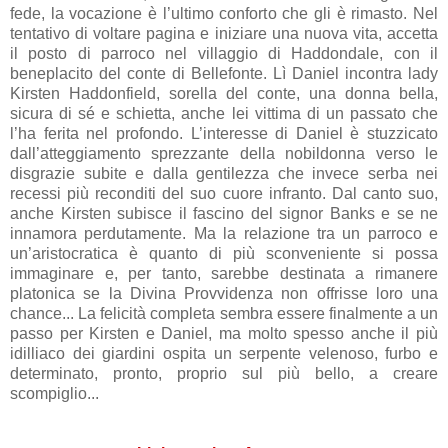
fede, la vocazione è l’ultimo conforto che gli è rimasto. Nel
tentativo di voltare pagina e iniziare una nuova vita, accetta
il posto di parroco nel villaggio di Haddondale, con il
beneplacito del conte di Bellefonte. Lì Daniel incontra lady
Kirsten Haddonfield, sorella del conte, una donna bella,
sicura di sé e schietta, anche lei vittima di un passato che
l’ha ferita nel profondo. L’interesse di Daniel è stuzzicato
dall’atteggiamento sprezzante della nobildonna verso le
disgrazie subite e dalla gentilezza che invece serba nei
recessi più reconditi del suo cuore infranto. Dal canto suo,
anche Kirsten subisce il fascino del signor Banks e se ne
innamora perdutamente. Ma la relazione tra un parroco e
un’aristocratica è quanto di più sconveniente si possa
immaginare e, per tanto, sarebbe destinata a rimanere
platonica se la Divina Provvidenza non offrisse loro una
chance... La felicità completa sembra essere finalmente a un
passo per Kirsten e Daniel, ma molto spesso anche il più
idilliaco dei giardini ospita un serpente velenoso, furbo e
determinato, pronto, proprio sul più bello, a creare
scompiglio...