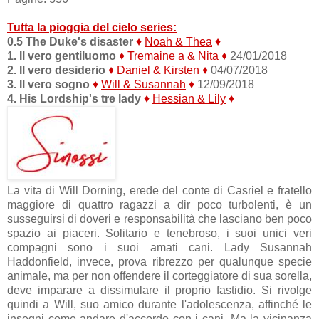
Tutta la pioggia del cielo series:
0.5 The Duke's disaster
♦
Noah & Thea
♦
1. Il vero gentiluomo
♦
Tremaine a & Nita
♦
24/01/2018
2. Il vero desiderio
♦
Daniel & Kirsten
♦
04/07/2018
3. Il vero sogno
♦
Will & Susannah
♦
12/09/2018
4. His Lordship's tre lady
♦
Hessian & Lily
♦
La vita di Will Dorning, erede del conte di Casriel e fratello
maggiore di quattro ragazzi a dir poco turbolenti, è un
susseguirsi di doveri e responsabilità che lasciano ben poco
spazio ai piaceri. Solitario e tenebroso, i suoi unici veri
compagni sono i suoi amati cani. Lady Susannah
Haddonfield, invece, prova ribrezzo per qualunque specie
animale, ma per non offendere il corteggiatore di sua sorella,
deve imparare a dissimulare il proprio fastidio. Si rivolge
quindi a Will, suo amico durante l'adolescenza, affinché le
insegni come andare d'accordo con i cani. Ma la vicinanza