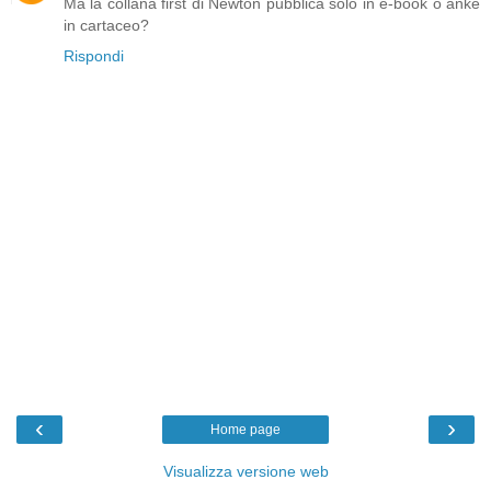
Ma la collana first di Newton pubblica solo in e-book o anke
in cartaceo?
Rispondi
‹
›
Home page
Visualizza versione web