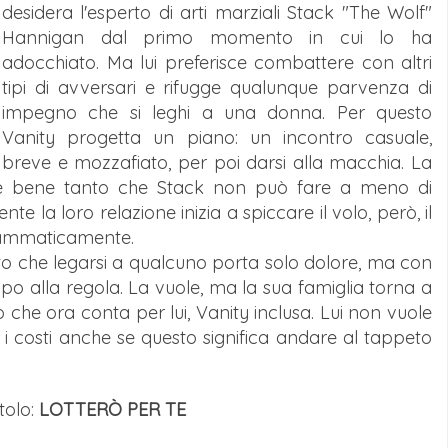
desidera l'esperto di arti marziali Stack "The Wolf"
Hannigan dal primo momento in cui lo ha
adocchiato. Ma lui preferisce combattere con altri
tipi di avversari e rifugge qualunque parvenza di
impegno che si leghi a una donna. Per questo
Vanity progetta un piano: un incontro casuale,
breve e mozzafiato, per poi darsi alla macchia. La
te bene tanto che Stack non può fare a meno di
e la loro relazione inizia a spiccare il volo, però, il
drammaticamente.
to che legarsi a qualcuno porta solo dolore, ma con
po alla regola. La vuole, ma la sua famiglia torna a
o che ora conta per lui, Vanity inclusa. Lui non vuole
 i costi anche se questo significa andare al tappeto
itolo:
LOTTER
Ò PER TE