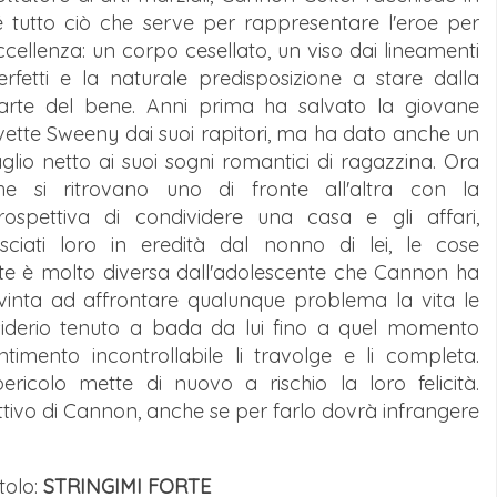
é tutto ciò che serve per rappresentare l'eroe per
ccellenza: un corpo cesellato, un viso dai lineamenti
erfetti e la naturale predisposizione a stare dalla
arte del bene. Anni prima ha salvato la giovane
vette Sweeny dai suoi rapitori, ma ha dato anche un
aglio netto ai suoi sogni romantici di ragazzina. Ora
he si ritrovano uno di fronte all'altra con la
rospettiva di condividere una casa e gli affari,
asciati loro in eredità dal nonno di lei, le cose
te è molto diversa dall'adolescente che Cannon ha
vinta ad affrontare qualunque problema la vita le
siderio tenuto a bada da lui fino a quel momento
imento incontrollabile li travolge e li completa.
ricolo mette di nuovo a rischio la loro felicità.
ttivo di Cannon, anche se per farlo dovrà infrangere
tolo:
STRINGIMI FORTE