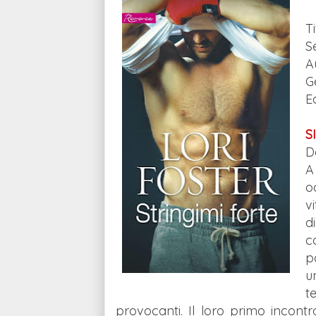
T
S
A
G
E
S
D
A
o
v
d
c
p
u
t
provocanti. Il loro primo incont