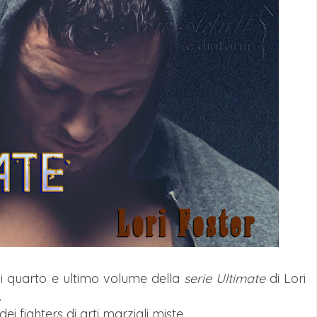
 i quarto e ultimo volume della
serie Ultimate
di Lori
.
 fighters di arti marziali miste.