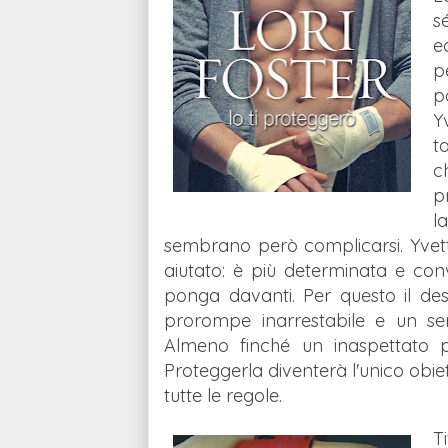
s
e
p
p
Y
t
c
p
l
sembrano però complicarsi. Yvet
aiutato: è più determinata e con
ponga davanti. Per questo il de
prorompe inarrestabile e un sent
Almeno finché un inaspettato pe
Proteggerla diventerà l'unico obie
tutte le regole.
Ti