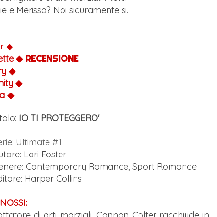
ie e Merissa? Noi sicuramente si.
er
◆
ette
◆
RECENSIONE
ry
◆
nity
◆
sa
◆
tolo:
IO TI PROTEGGERO'
erie: Ultimate #1
utore: Lori Foster
enere: Contemporary Romance, Sport Romance
ditore: Harper Collins
INOSSI:
ottatore di arti marziali, Cannon Colter racchiude in