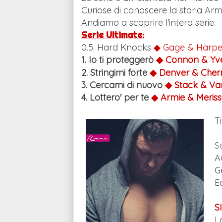
Curiose di conoscere la storia Arm
Andiamo a scoprire l'intera serie.
Serie Ultimate:
0.5. Hard Knocks
◆ Gage & Harp
1. Io ti proteggerò
◆ Connon & Yv
2. Stringimi forte
◆ Denver & Cher
3. Cercami di nuovo
◆ Stack & Va
4. Lottero' per te
◆ Armie & Meris
Ti
S
A
G
E
S
L