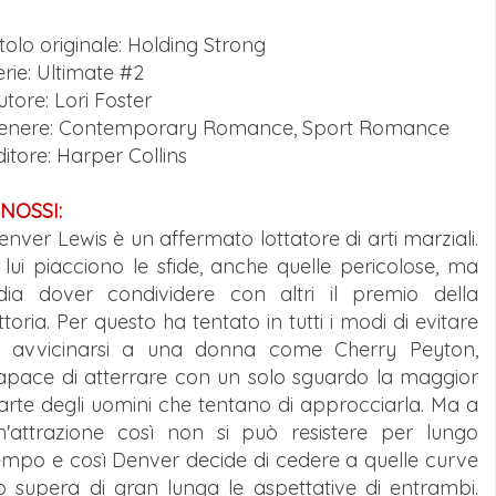
itolo originale: Holding Strong
erie: Ultimate #2
utore: Lori Foster
enere: Contemporary Romance, Sport Romance
ditore: Harper Collins
INOSSI:
enver Lewis è un affermato lottatore di arti marziali.
 lui piacciono le sfide, anche quelle pericolose, ma
dia dover condividere con altri il premio della
ittoria. Per questo ha tentato in tutti i modi di evitare
i avvicinarsi a una donna come Cherry Peyton,
apace di atterrare con un solo sguardo la maggior
arte degli uomini che tentano di approcciarla. Ma a
n'attrazione così non si può resistere per lungo
empo e così Denver decide di cedere a quelle curve
ro supera di gran lunga le aspettative di entrambi.