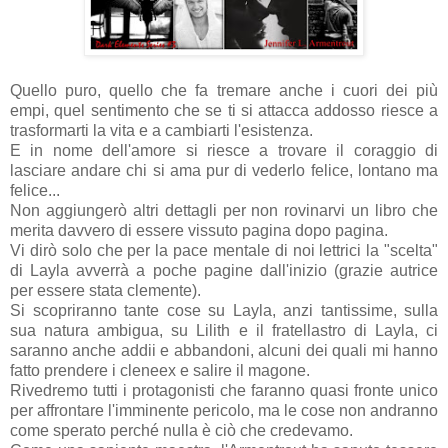
Quello puro, quello che fa tremare anche i cuori dei più
empi, quel sentimento che se ti si attacca addosso riesce a
trasformarti la vita e a cambiarti l'esistenza.
E in nome dell'amore si riesce a trovare il coraggio di
lasciare andare chi si ama pur di vederlo felice, lontano ma
felice...
Non aggiungerò altri dettagli per non rovinarvi un libro che
merita davvero di essere vissuto pagina dopo pagina.
Vi dirò solo che per la pace mentale di noi lettrici l
a "scelta"
di
Layla
avverrà a poche pagine dall'inizio (grazie autrice
per essere stata clemente).
Si scopriranno tante cose su Layla, anzi tantissime
,
sulla
sua natura ambigua, su Lilith e il fratellastro di Layla, ci
saranno anche addii e abbandoni, alcuni dei quali mi hanno
fatto prendere i cleneex e salire il magone.
Rivedremo tutti i protagonisti che faranno quasi fronte unico
per affrontare l'imminente pericolo, ma le cose non andranno
come sperato perché nulla è ciò che credevamo.