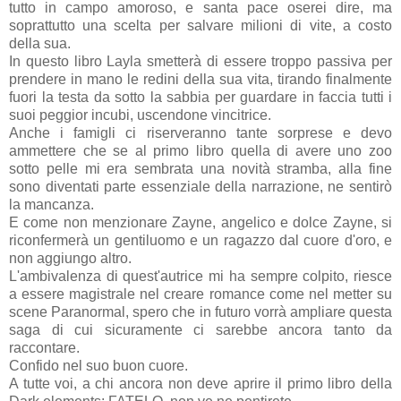
tutto in campo amoroso, e santa pace oserei dire, ma
soprattutto una scelta per salvare milioni di vite, a costo
della sua.
I
n
questo libro Layla smetterà di essere troppo passiva per
prendere in mano le redini della sua vita,
tir
ando
finalmente
fuori la testa da sotto la sabbia
per
guard
a
re
in faccia tutti i
suoi peggior incubi, uscendone vincitrice.
Anche i famigli ci riserveranno tante sorprese e devo
ammettere che se al primo libro
quella di avere uno zoo
sotto pelle
mi era sembrata
una novità stramba
, alla fine
sono diventati parte essenziale della narrazione, ne sentirò
la mancanza.
E come non menzionare Zayne,
angelico e dolce Zayne,
si
riconfermerà un gentiluomo e un ragazzo dal cuore d'oro, e
non aggiungo altro
.
L'ambivalenza di quest'autrice mi ha sempre colpito, riesce
a essere magistrale nel creare romance come nel metter su
scene Paranormal, spero che in futuro vorrà ampliare questa
saga di cui sicuramente ci sarebbe ancora tanto da
raccontare.
Confido nel suo buon cuore.
A tutte voi, a chi ancora non deve aprire il primo libro della