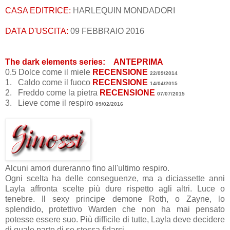
CASA EDITRICE:
HARLEQUIN MONDADORI
DATA D'USCITA:
09 FEBBRAIO 2016
The dark elements series:
ANTEPRIMA
0.5 Dolce come il miele
RECENSIONE
22/09/2014
1. Caldo come il fuoco
RECENSIONE
14/04/2015
2. Freddo come la pietra
RECENSIONE
07/07/2015
3.
Lieve come il respiro
09/02/2016
Alcuni amori dureranno fino all'ultimo respiro.
Ogni scelta ha delle conseguenze, ma a diciassette anni
Layla affronta scelte più dure rispetto agli altri. Luce o
tenebre. Il sexy principe demone Roth, o Zayne, lo
splendido, protettivo Warden che non ha mai pensato
potesse essere suo. Più difficile di tutte, Layla deve decidere
di quale parte di se stessa fidarsi.