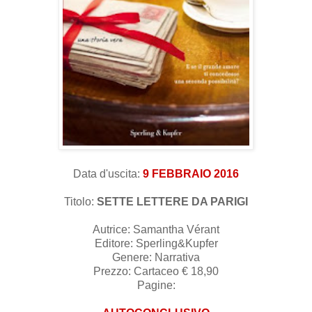
Data d'uscita:
9
F
EBBRAIO
201
6
Titolo:
SETTE LETTERE DA P
ARIGI
Autrice:
Samant
ha V
é
rant
Editore: Sperling
&Kupfer
Genere: Narrativa
Prezzo
:
Cartaceo
€ 18,
9
0
Pagine: