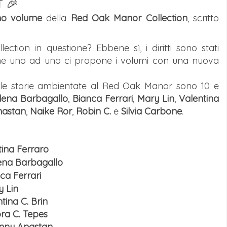
T
🎉
mo volume
della
Red Oak Manor Collection
, scritto
lection in questione? Ebbene sì, i diritti sono stati
 che uno ad uno ci propone i volumi con una nuova
alle storie ambientate al Red Oak Manor sono 10 e
lena Barbagallo
,
Bianca Ferrari
,
Mary Lin
,
Valentina
nastan
,
Naike Ror
,
Robin C.
e
Silvia Carbone
.
tina Ferraro
lena Barbagallo
nca Ferrari
y Lin
ntina C. Brin
ra C. Tepes
enny Anastan