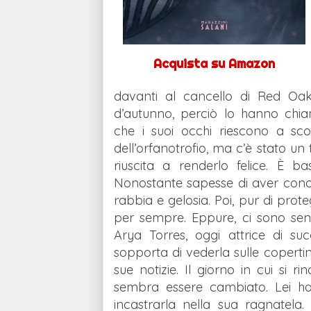
Acquista su Amazon
davanti al cancello di Red O
d’autunno, perciò lo hanno chia
che i suoi occhi riescono a sco
dell’orfanotrofio, ma c’è stato u
riuscita a renderlo felice. È 
Nonostante sapesse di aver conosc
rabbia e gelosia. Poi, pur di prot
per sempre. Eppure, ci sono sen
Arya Torres, oggi attrice di s
sopporta di vederla sulle copertine
sue notizie. Il giorno in cui si 
sembra essere cambiato. Lei ha 
incastrarla nella sua ragnatel