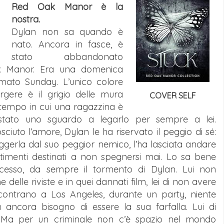
Red Oak Manor è la
nostra.
Dylan non sa quando è
nato. Ancora in fasce, è
stato abbandonato
ak Manor. Era una domenica
mato Sunday. L’unico colore
rgere è il grigio delle mura
COVER SELF
n tempo in cui una ragazzina è
bastato uno sguardo a legarlo per sempre a lei.
iuto l’amore, Dylan le ha riservato il peggio di sé:
eggerla dal suo peggior nemico, l’ha lasciata andare
timenti destinati a non spegnersi mai. Lo sa bene
uccesso, da sempre il tormento di Dylan. Lui non
 delle riviste e in quei dannati film, lei di non avere
rincontrano a Los Angeles, durante un party, niente
ancora bisogno di essere la sua farfalla. Lui di
a. Ma per un criminale non c’è spazio nel mondo