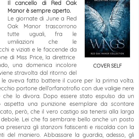
Il cancello di Red Oak
Manor è sempre aperto.
Le giornate di June a Red
Oak Manor trascorrono
tutte uguali, fra le
umiliazioni che le
cchi e viziati e le faccende da
ne di Miss Price, la direttrice
ando, una domenica incolore
COVER SELF
viene stravolta dal ritorno del
 le aveva fatto battere il cuore per la prima volta.
cchio portone dell’orfanotrofio con due valigie nere
e che lo divora. Dopo essere stato espulso da un
, lo aspetta una punizione esemplare da scontare
ato, però, che il vero castigo sia tenersi alla larga
 debole. Lei che fa sembrare bello anche un posto
a presenza gli stanzoni fatiscenti e riscalda con la
nti del maniero. Abbassare la guardia, adesso, gli