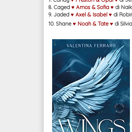
8. Caged
♥ Amos & Sofia ♥
di Nai
9. Jaded
♥ Axel & Isabel ♥
di Robi
10. Shane
♥ Noah & Tate ♥
di Sil