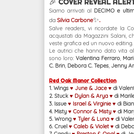
🎉
COVER REVEAL ALER
Siamo arrivati al
DECIMO e ulti
✨
.
da
Silvia Carbone
Salve readers, vi ricordate la Col
acquistati da Magazzini Salani,
veste grafica ed un nuovo editing.
Le autrici che hanno dato vita 
sono loro:
Valentina Ferraro
,
Mari
C. Brin
,
Debora C. Tepes
,
Jenny A
Red Oak Manor Collection
1. Wings
♥ June & Jace ♥
di Valen
2. Stuck
♥ Dylan & Arya ♥
di Mari
3. Issue
♥ Israel & Virginie ♥
di Bia
4. Misty
♥ Connor & Misty ♥
di Mar
5. Wrong
♥ Tyler & Luna ♥
di Vale
6. Cruel
♥ Caleb & Violet ♥
di Debo
7. Candy
♥ Preston & Opal ♥
di J