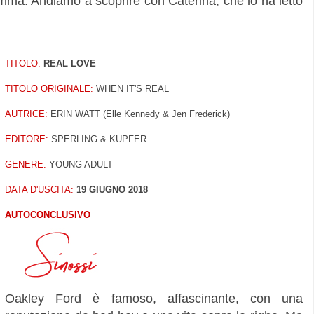
mma. Andiamo a scoprire con Caterina, che lo ha letto
TITOLO:
REAL LOVE
TITOLO ORIGINALE:
WHEN IT'S REAL
AUTRICE:
ERIN WATT (Elle Kennedy & Jen Frederick)
EDITORE:
SPERLING & KUPFER
GENERE:
YOUNG ADULT
DATA D'USCITA:
19 GIUGNO 2018
AUTOCONCLUSIVO
Oakley Ford è famoso, affascinante, con una