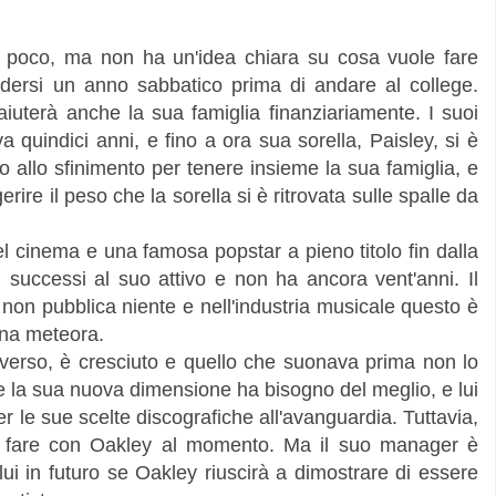
 poco, ma non ha un'idea chiara su cosa vuole fare
ndersi un anno sabbatico prima di andare al college.
 aiuterà anche la sua famiglia finanziariamente. I suoi
 quindici anni, e fino a ora sua sorella, Paisley, si è
no allo sfinimento per tenere insieme la sua famiglia, e
ire il peso che la sorella si è ritrovata sulle spalle da
del cinema e una famosa popstar a pieno titolo fin dalla
successi al suo attivo e non ha ancora vent'anni. Il
 non pubblica niente e
nell'industria musicale
questo è
una meteora.
verso, è cresciuto e quello che suonava prima non lo
e la sua nuova dimensione ha bisogno del meglio, e lui
 le sue scelte discografiche all'avanguardia. Tuttavia,
e fare con Oakley al momento. Ma il suo manager è
lui in futuro se Oakley riuscirà a dimostrare di essere