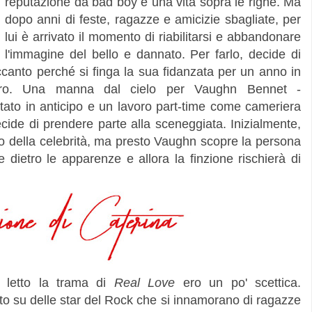
reputazione da bad boy e una vita sopra le righe. Ma
dopo anni di feste, ragazze e amicizie sbagliate, per
lui è arrivato il momento di riabilitarsi e abbandonare
l'immagine del bello e dannato. Per farlo, decide di
canto perché si finga la sua fidanzata per un anno in
iro. Una manna dal cielo per Vaughn Bennet -
tato in anticipo e un lavoro part-time come cameriera
ecide di prendere parte alla sceneggiata. Inizialmente,
to della celebrità, ma presto Vaughn scopre la persona
 dietro le apparenze e allora la finzione rischierà di
letto la trama di
Real Love
ero un po' scettica.
tto su delle star del Rock che si innamorano di ragazze