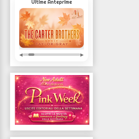
Ultime Anteprime
◀
▶