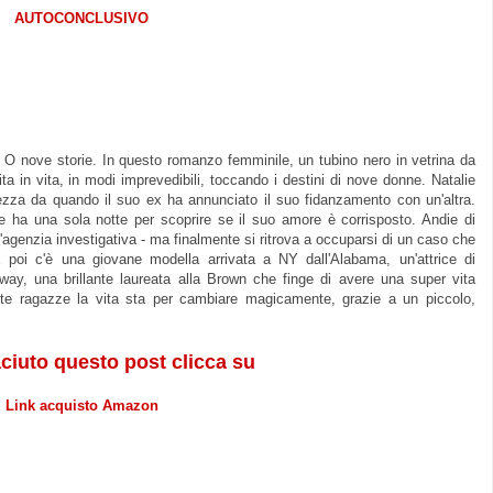
AUTOCONCLUSIVO
. O nove storie. In questo romanzo femminile, un tubino nero in vetrina da
 in vita, in modi imprevedibili, toccando i destini di nove donne. Natalie
tezza da quando il suo ex ha annunciato il suo fidanzamento con un'altra.
 ha una sola notte per scoprire se il suo amore è corrisposto. Andie di
un'agenzia investigativa - ma finalmente si ritrova a occuparsi di un caso che
 E poi c'è una giovane modella arrivata a NY dall'Alabama, un'attrice di
way, una brillante laureata alla Brown che finge di avere una super vita
ste ragazze la vita sta per cambiare magicamente, grazie a un piccolo,
aciuto questo post clicca su
Link acquisto Amazon