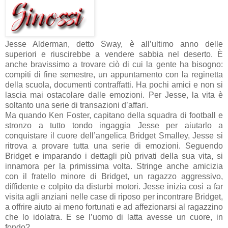
Jesse Alderman, detto Sway, è all’ultimo anno delle
superiori e riuscirebbe a vendere sabbia nel deserto. È
anche bravissimo a trovare ciò di cui la gente ha bisogno:
compiti di fine semestre, un appuntamento con la reginetta
della scuola, documenti contraffatti. Ha pochi amici e non si
lascia mai ostacolare dalle emozioni. Per Jesse, la vita è
soltanto una serie di transazioni d’affari.
Ma quando Ken Foster, capitano della squadra di football e
stronzo a tutto tondo ingaggia Jesse per aiutarlo a
conquistare il cuore dell’angelica Bridget Smalley, Jesse si
ritrova a provare tutta una serie di emozioni. Seguendo
Bridget e imparando i dettagli più privati della sua vita, si
innamora per la primissima volta. Stringe anche amicizia
con il fratello minore di Bridget, un ragazzo aggressivo,
diffidente e colpito da disturbi motori. Jesse inizia così a far
visita agli anziani nelle case di riposo per incontrare Bridget,
a offrire aiuto ai meno fortunati e ad affezionarsi al ragazzino
che lo idolatra. E se l’uomo di latta avesse un cuore, in
fondo?