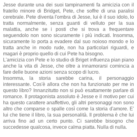
Jesse durante una dei suoi tampinamenti fa amicizia con il
fratello minore di Bridget, Pete, che soffre di una paralisi
cerebrale. Pete diventa l'ombra di Jesse, lui è il suo idolo, lo
tratta normalmente, senza guanti di velluto per la sua
malattia, anche se i posti che si trova a frequentare
seguendolo non sono sicuramente i più indicati. Insomma,
sicuramente lo porta a evadere dal suo noioso mondo e lo
tratta anche in modo rude, non ha particolari riguardi, e
magari è proprio quello di cui Pete ha bisogno.
L'amicizia con Pete e lo studio di Briget influenza pian piano
anche la vita di Jesse, che oltre a innamorarsi comincia a
fare delle buone azioni senza scopo di lucro.
Insomma, la storia sarebbe carina, il personaggio
interessante. Cos'è allora che non ha funzionato per me in
questo libro? Innanzitutto non si può esattamente parlare di
romance. Il protagonista assoluto è Jesse e il motivo per cui
ha questo carattere anaffettivo, gli altri personaggi non sono
altro che comparse o spalle così come la storia d'amore. E'
lui che tiene il libro, la sua personalità. Il problema è che lui
arriva fino ad un certo punto. Ci sarebbe bisogno che
succedesse qualcosa, invece calma piatta. Nulla di nulla.