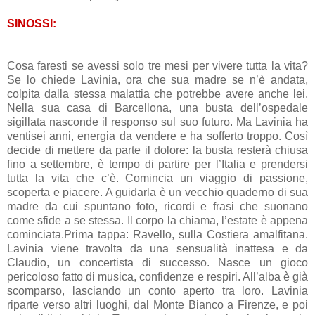
SINOSSI:
Cosa faresti se avessi solo tre mesi per vivere tutta la vita?
Se lo chiede Lavinia, ora che sua madre se n’è andata,
colpita dalla stessa malattia che potrebbe avere anche lei.
Nella sua casa di Barcellona, una busta dell’ospedale
sigillata nasconde il responso sul suo futuro. Ma Lavinia ha
ventisei anni, energia da vendere e ha sofferto troppo. Così
decide di mettere da parte il dolore: la busta resterà chiusa
fino a settembre, è tempo di partire per l’Italia e prendersi
tutta la vita che c’è. Comincia un viaggio di passione,
scoperta e piacere. A guidarla è un vecchio quaderno di sua
madre da cui spuntano foto, ricordi e frasi che suonano
come sfide a se stessa. Il corpo la chiama, l’estate è appena
cominciata.Prima tappa: Ravello, sulla Costiera amalfitana.
Lavinia viene travolta da una sensualità inattesa e da
Claudio, un concertista di successo. Nasce un gioco
pericoloso fatto di musica, confidenze e respiri. All’alba è già
scomparso, lasciando un conto aperto tra loro. Lavinia
riparte verso altri luoghi, dal Monte Bianco a Firenze, e poi