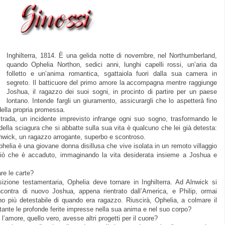
Inghilterra, 1814. È una gelida notte di novembre, nel Northumberland,
quando Ophelia Northon, sedici anni, lunghi capelli rossi, un’aria da
folletto e un’anima romantica, sgattaiola fuori dalla sua camera in
segreto. Il batticuore del primo amore la accompagna mentre raggiunge
Joshua, il ragazzo dei suoi sogni, in procinto di partire per un paese
lontano. Intende fargli un giuramento, assicurargli che lo aspetterà fino
della propria promessa.
strada, un incidente imprevisto infrange ogni suo sogno, trasformando le
della sciagura che si abbatte sulla sua vita è qualcuno che lei già detesta:
Alnwick, un ragazzo arrogante, superbo e scontroso.
Ophelia è una giovane donna disillusa che vive isolata in un remoto villaggio
ò che è accaduto, immaginando la vita desiderata insieme a Joshua e
re le carte?
izione testamentaria, Ophelia deve tornare in Inghilterra. Ad Alnwick si
incontra di nuovo Joshua, appena rientrato dall’America, e Philip, ormai
o più detestabile di quando era ragazzo. Riuscirà, Ophelia, a colmare il
tante le profonde ferite impresse nella sua anima e nel suo corpo?
l’amore, quello vero, avesse altri progetti per il cuore?