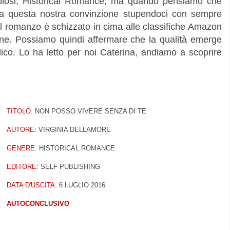
avolosi, Historical Romance, ma quando pensiamo che
lta questa nostra convinzione stupendoci con sempre
Il romanzo è schizzato in cima alle classifiche Amazon
ne. Possiamo quindi affermare che la qualità emerge
co. Lo ha letto per noi Caterina, andiamo a scoprire
TITOLO:
NON POSSO
VIVERE SENZA DI TE
AUTORE:
VIRGINIA DELLAMORE
GENERE:
HISTORICAL ROMANCE
EDITORE:
SELF PUBLISHING
DATA D'USCITA
: 6 LUGLIO 2016
AUTOCONCLUSIVO