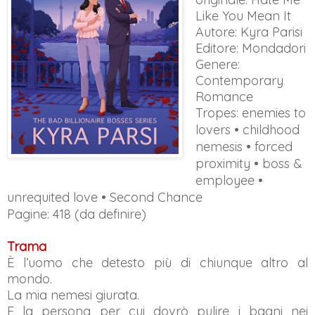
Like You Mean It
Autore: Kyra Parisi
Editore: Mondadori
Genere:
Contemporary
Romance
Tropes: enemies to
lovers • childhood
nemesis • forced
proximity • boss &
employee •
unrequited love
• Second Chance
Pagine: 418 (da definire)
Trama
È l’uomo che detesto più di chiunque altro al
mondo.
La mia nemesi giurata.
E la persona per cui dovrò pulire i bagni nei