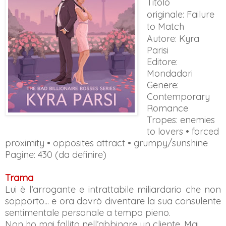
Titolo
originale:
Failure
to Match
Autore: Kyra
Parisi
Editore:
Mondadori
Genere:
Contemporary
Romance
Tropes: enemies
to lovers • forced
proximity • opposites attract • grumpy/sunshine
Pagine: 430 (da definire)
Trama
Lui è l’arrogante e intrattabile miliardario che non
sopporto... e ora dovrò diventare la sua consulente
sentimentale personale a tempo pieno.
Non ho mai fallito nell’abbinare un cliente. Mai.