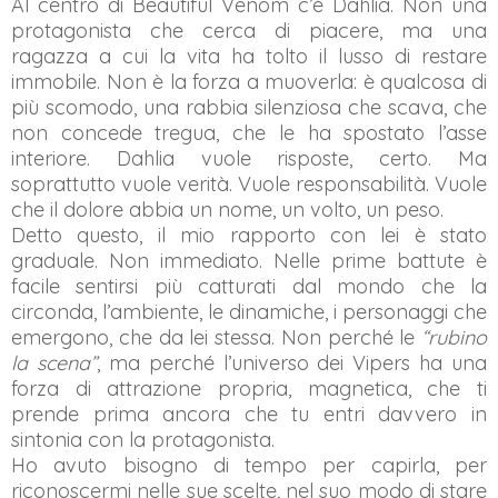
Al centro di Beautiful Venom c’è Dahlia. Non una
protagonista che cerca di piacere, ma una
ragazza a cui la vita ha tolto il lusso di restare
immobile. Non è la forza a muoverla: è qualcosa di
più scomodo, una rabbia silenziosa che scava, che
non concede tregua, che le ha spostato l’asse
interiore. Dahlia vuole risposte, certo. Ma
soprattutto vuole verità. Vuole responsabilità. Vuole
che il dolore abbia un nome, un volto, un peso.
Detto questo, il mio rapporto con lei è stato
graduale. Non immediato. Nelle prime battute è
facile sentirsi più catturati dal mondo che la
circonda, l’ambiente, le dinamiche, i personaggi che
emergono, che da lei stessa. Non perché le
“rubino
la scena”
, ma perché l’universo dei Vipers ha una
forza di attrazione propria, magnetica, che ti
prende prima ancora che tu entri davvero in
sintonia con la protagonista.
Ho avuto bisogno di tempo per capirla, per
riconoscermi nelle sue scelte, nel suo modo di stare