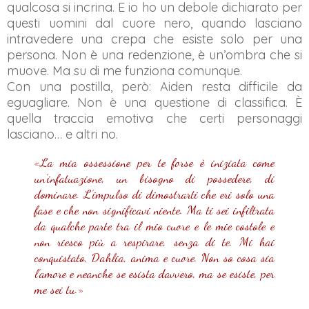
qualcosa si incrina. E io ho un debole dichiarato per
questi uomini dal cuore nero, quando lasciano
intravedere una crepa che esiste solo per una
persona. Non è una redenzione, è un’ombra che si
muove. Ma su di me funziona comunque.
Con una postilla, però:
Aiden resta difficile da
eguagliare
. Non è una questione di classifica. È
quella traccia emotiva che certi personaggi
lasciano… e altri no.
«La mia ossessione per te forse è iniziata come
un’infatuazione, un bisogno di possedere, di
dominare. L’impulso di dimostrarti che eri solo una
fase e che non significavi niente. Ma ti sei infiltrata
da qualche parte tra il mio cuore e le mie costole e
non riesco più a respirare, senza di te. Mi hai
conquistato, Dahlia, anima e cuore. Non so cosa sia
l’amore e neanche se esista davvero, ma se esiste, per
me sei tu.»