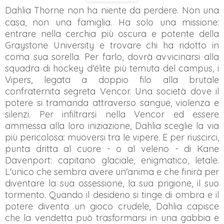
Dahlia Thorne non ha niente da perdere. Non una
casa, non una famiglia. Ha solo una missione:
entrare nella cerchia più oscura e potente della
Graystone University e trovare chi ha ridotto in
coma sua sorella. Per farlo, dovrà avvicinarsi alla
squadra di hockey d'élite più temuta del campus, i
Vipers, legata a doppio filo alla brutale
confraternita segreta Vencor. Una società dove il
potere si tramanda attraverso sangue, violenza e
silenzi. Per infiltrarsi nella Vencor ed essere
ammessa alla loro iniziazione, Dahlia sceglie la via
più pericolosa: muoversi tra le vipere. E per riuscirci,
punta dritta al cuore - o al veleno - di Kane
Davenport: capitano glaciale, enigmatico, letale.
L'unico che sembra avere un'anima e che finirà per
diventare la sua ossessione, la sua prigione, il suo
tormento. Quando il desiderio si tinge di ombra e il
potere diventa un gioco crudele, Dahlia capisce
che la vendetta può trasformarsi in una gabbia e