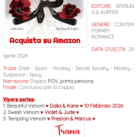
EDITORE:
SPERLIN
G & KUPFER
GENERE:
CONTEM
PORARY
ROMANCE
Acquista su Amazon
DATA D'USCITA:
29
aprile 2024
Trope:
Dark
- Sport - Hockey - Secret Society - Mistery -
Suspence - Spicy
Narrazione:
Doppio
POV, prima persona
Finale:
Conclusivo per la coppia
Vipers series
:
1. Beautiful Venom
♥
Dalia & Kane
♥
10 Febbraio 2026
2.
Sweet Venom
♥
Violet
& Jude
♥
3.
Tempting Venom
♥
Preston & Marcus
♥