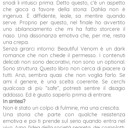
snodi li intuisci prima. Detto questo, c’è un aspetto
che gioca a favore della storia: Dahlia non è
ingenua. È diffidente, leale, sa mentire quando
serve. Proprio per questo, nel finale ho avvertito
uno sbilanciamento che mi ha fatto storcere il
naso. Una dissonanza emotiva che, per me, resta
una crepa.
Senza girarci intorno: Beautiful Venom è un dark
romance che non chiede il permesso. I contenuti
delicati non sono decorativi, non sono un optional.
Sono struttura. Questo libro non cerca di piacere a
tutti. Anzi, sembra quasi che non voglia farlo. Se
ami il genere, è una scelta coerente. Se cerchi
qualcosa di più “safe”, potresti sentire il disagio
addosso. Ed è giusto saperlo prima di entrare.
In sintesi?
Non è stato un colpo di fulmine, ma una crescita.
Una storia che parte con qualche resistenza
emotiva e poi ti prende sul serio quando entra nel
vivo. Amo l’idea della società segreta, dei complotti,