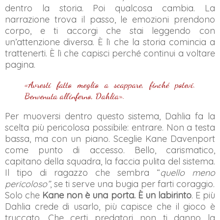
dentro la storia. Poi qualcosa cambia. La
narrazione trova il passo, le emozioni prendono
corpo, e ti accorgi che stai leggendo con
un’attenzione diversa. È lì che la storia comincia a
trattenerti. È lì che capisci perché continui a voltare
pagina.
«Avresti fatto meglio a scappare, finché potevi.
Benvenuta all’inferno, Dahlia».
Per muoversi dentro questo sistema, Dahlia fa la
scelta più pericolosa possibile: entrare. Non a testa
bassa, ma con un piano. Sceglie Kane Davenport
come punto di accesso. Bello, carismatico,
capitano della squadra, la faccia pulita del sistema.
Il tipo di ragazzo che sembra “
quello meno
pericoloso”
, se ti serve una bugia per farti coraggio.
Solo che
Kane non è una porta. È un labirinto
. E più
Dahlia crede di usarlo, più capisce che il gioco è
truccato. Che certi predatori non ti danno la