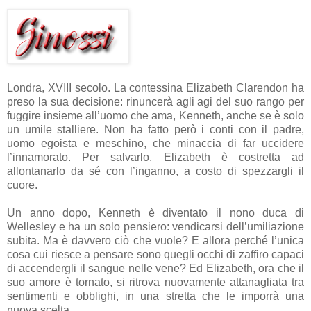
Londra, XVIII secolo. La contessina Elizabeth Clarendon ha
preso la sua decisione: rinuncerà agli agi del suo rango per
fuggire insieme all’uomo che ama, Kenneth, anche se è solo
un umile stalliere. Non ha fatto però i conti con il padre,
uomo egoista e meschino, che minaccia di far uccidere
l’innamorato. Per salvarlo, Elizabeth è costretta ad
allontanarlo da sé con l’inganno, a costo di spezzargli il
cuore.
Un anno dopo, Kenneth è diventato il nono duca di
Wellesley e ha un solo pensiero: vendicarsi dell’umiliazione
subita. Ma è davvero ciò che vuole? E allora perché l’unica
cosa cui riesce a pensare sono quegli occhi di zaffiro capaci
di accendergli il sangue nelle vene? Ed Elizabeth, ora che il
suo amore è tornato, si ritrova nuovamente attanagliata tra
sentimenti e obblighi, in una stretta che le imporrà una
nuova scelta.