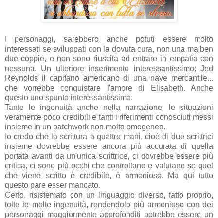
I personaggi, sarebbero anche potuti essere molto
interessati se sviluppati con la dovuta cura, non una ma ben
due coppie, e non sono riuscita ad entrare in empatia con
nessuna. Un ulteriore inserimento interessantissimo: Jed
Reynolds il capitano americano di una nave mercantile...
che vorrebbe conquistare l'amore di Elisabeth. Anche
questo uno spunto interessantissimo.
Tante le ingenuità anche nella narrazione, le situazioni
veramente poco credibili e tanti i riferimenti conosciuti messi
insieme in un patchwork non molto omogeneo.
Io credo che la scrittura a quattro mani, cioè di due scrittrici
insieme dovrebbe essere ancora più accurata di quella
portata avanti da un'unica scrittrice, ci dovrebbe essere più
critica, ci sono più occhi che controllano e valutano se quel
che viene scritto è credibile, è armonioso. Ma qui tutto
questo pare esser mancato.
Certo, risistemato con un linguaggio diverso, fatto proprio,
tolte le molte ingenuità, rendendolo più armonioso con dei
personaggi maggiormente approfonditi potrebbe essere un