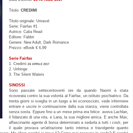
Titolo:
CREDIMI
Titolo originale: Unravel
Serie: Fairfax #1
Autrice: Calia Read
Editore: Fabbri
Genere: New Adult, Dark Romance
Prezzo: eBook € 6,99
Serie Fairfax
1. Credimi
26
APRILE 2017
2. Unhinge
3. The Silent Waters
SINOSSI
Sono passate settecentoventi ore da quando Naomi è stata
ricoverata contro la sua volontà al Fairfax, un istituto psichiatrico. Da
trenta giorni si sveglia in un luogo a lei sconosciuto, vede infermiere
entrare e uscire in continuazione dalla sua stanza, viene controllata
senza sosta. Eppure fino a un mese prima era felice: aveva Lachlan,
il fidanzato di una vita, e Lana, la sua migliore amica. E anche Max,
affascinante agente di borsa determinato a sedurla a tutti i costi, per
il quale provava un'attrazione tanto intensa e travolgente quanto