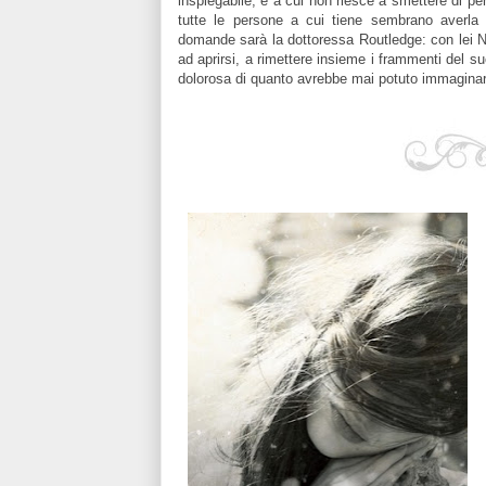
inspiegabile, e a cui non riesce a smettere di 
tutte le persone a cui tiene sembrano averla
domande sarà la dottoressa Routledge: con lei Na
ad aprirsi, a rimettere insieme i frammenti del s
dolorosa di quanto avrebbe mai potuto immagin