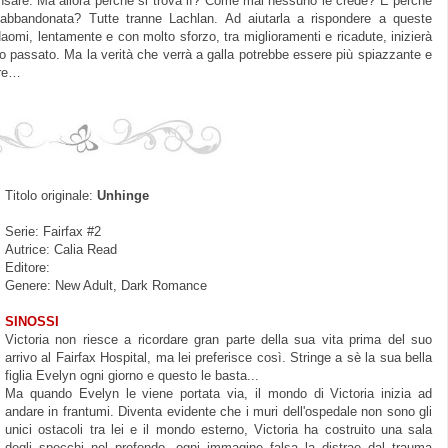
pensare. Ma allora perché si trova lì? Come mai nessuno le crede? E perché
 abbandonata? Tutte tranne Lachlan. Ad aiutarla a rispondere a queste
omi, lentamente e con molto sforzo, tra miglioramenti e ricadute, inizierà
uo passato. Ma la verità che verrà a galla potrebbe essere più spiazzante e
are…
Titolo originale:
Unhinge
Serie: Fairfax #2
Autrice: Calia Read
Editore:
Genere: New Adult, Dark Romance
SINOSSI
Victoria non
riesce a ricordare gran parte della sua vita prima del suo
arrivo al Fairfax Hospital, ma lei preferisce così. Stringe a sè la sua bella
figlia Evelyn ogni giorno e questo le basta...
Ma quando Evelyn le viene portata via, il mondo di Victoria inizia ad
andare
in frantumi
.
Diventa evidente che i muri dell'ospedale non sono gli
unici ostacoli tra lei e il mondo esterno, Victoria ha costruito una sala
degli specchi nel profondo, ogni immagine falsa
la
distra
e
dal trauma