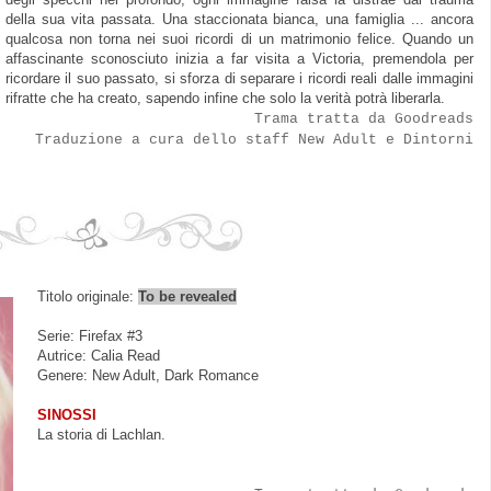
della sua vita passata. Una staccionata bianca, una famiglia ... ancora
qualcosa
non torna
nei suoi ricordi di un matrimonio felice. Quando un
affascinante sconosciuto inizia
a far
visita a Victoria, premendola per
ricordare il suo passato, si sforza di separare i ricordi reali dalle immagini
rifratt
e
che ha creato, sapendo infine che solo la verità p
otrà
liberarla.
Trama tratta da Goodreads
Traduzione a cura dello staff New Adult e Dintorni
Titolo originale:
To be revealed
Serie: Firefax #3
Autrice: Calia Read
Genere: New Adult, Dark Romance
SINOSSI
La storia di Lachlan.