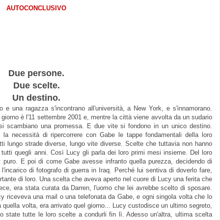
AUTOCONCLUSIVO
Due persone.
Due scelte.
Un destino.
o e una ragazza s'incontrano all'università, a New York, e s'innamorano.
 giorno è l'11 settembre 2001 e, mentre la città viene avvolta da un sudario
 si scambiano una promessa. E due vite si fondono in un unico destino.
la necessità di ripercorrere con Gabe le tappe fondamentali della loro
ti lungo strade diverse, lungo vite diverse. Scelte che tuttavia non hanno
 tutti quegli anni. Così Lucy gli parla dei loro primi mesi insieme. Del loro
a: puro. E poi di come Gabe avesse infranto quella purezza, decidendo di
'incarico di fotografo di guerra in Iraq. Perché lui sentiva di doverlo fare,
ante di loro. Una scelta che aveva aperto nel cuore di Lucy una ferita che
ece, era stata curata da Darren, l'uomo che lei avrebbe scelto di sposare.
ucy riceveva una mail o una telefonata da Gabe, e ogni singola volta che lo
a quella volta, era arrivato quel giorno... Lucy custodisce un ultimo segreto,
state tutte le loro scelte a condurli fin lì. Adesso un'altra, ultima scelta