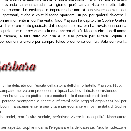
trovando la sua strada. Un giorno però arriva Nico e mette tutto
sottosopra. La costringe a imparare che non si può vivere da semplici
spettatori, e che a volte bisogna sporgersi un po’ per godersi davvero il
primo momento in cui l'ha vista, Nico Mayson ha capito che Sophie Grates
ta. È sempre stato giudicato dalla superficie, ma ora ha trovato una donna
 quello che è, e per questo la ama ancora di più. Nico sa che tipo di uomo
è capace, e farà tutto ciò che è in suo potere per aiutare Sophie a
suoi demoni e vivere per sempre felice e contenta con lui. Vale sempre la
 ha deliziato con l'uscita della storia dell'ultimo fratello Mayson: Nico.
 comparse nei volumi precedenti, il tipico bad boy, tatuato e misterioso.
zia ma ha un lavoro piuttosto più eccitante, fa il cacciatore di teste.
persone scomparse o riesce a infiltrarsi nelle peggiori organizzazioni per
ei buoni ma sicuramente la sua vita è più eccitante e movimentata di Sophie
a.
a amici, non fa vita sociale, preferisce vivere in tranquillità. Nonostante
a, per aspetto, Sophie incarna l'eleganza e la delicatezza, Nico la rudezza e