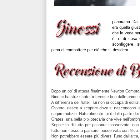
panorama. Dal 
era quella gius
che lo vede per
è, e di cosa 
sconfiggere i 
pena di combattere per ciò che si desidera.
Dopo un po' di attesa finalmente Newton Compton ci
Nico ci ha stuzzicato l'interesse fino dalle prime
A differenza dei fratelli lui non si occupa di edili
Ovvero, riesce a scoprire dove si nascondono le 
carpire notizie. Naturalmente lui è dalla parte d
Grates, una bella bibliotecaria che vive nell'ombr
Sophie fa di tutto per passare inosservata, non h
tutto non riesce a passare inosservata con Nico.
Non potrebbero essere più diversi l'uno dall'altr