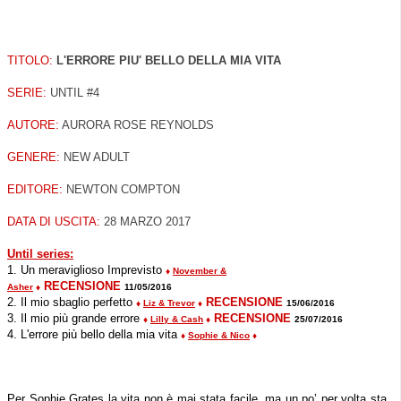
TITOLO:
L'ERRORE PIU' BELLO DELLA MIA VITA
SERIE:
UNTIL #4
AUTORE:
AURORA ROSE REYNOLDS
GENERE:
NEW ADULT
EDITORE:
NEWTON COMPTON
DATA DI USCITA:
28 MARZO 2017
Until series:
1. Un meraviglioso Imprevisto
♦
November &
RECENSIONE
Asher
♦
11/05/2016
2. Il mio sbaglio perfetto
RECENSIONE
♦
Liz & Trevor
♦
15/06/2016
3. Il mio più grande errore
RECENSIONE
♦
Lilly & Cash
♦
25/07/2016
4. L'errore più bello della mia vita
♦
Sophie & Nico
♦
Per Sophie Grates la vita non è mai stata facile, ma un po’ per volta sta