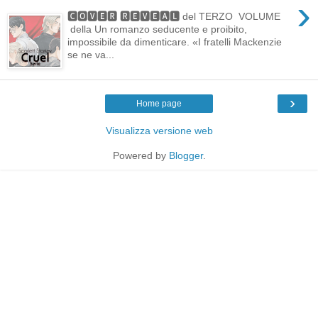
›
🅲🅾🆅🅴🆁 🆁🅴🆅🅴🅰🅻 del TERZO VOLUME
della Un romanzo seducente e proibito,
impossibile da dimenticare. «I fratelli Mackenzie
se ne va...
›
Home page
Visualizza versione web
Powered by
Blogger
.