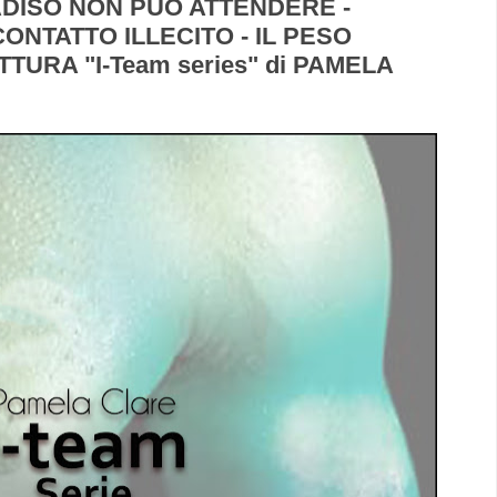
RADISO NON PUÒ ATTENDERE -
ONTATTO ILLECITO - IL PESO
TURA "I-Team series" di PAMELA