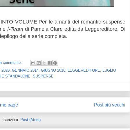
QUINTO VOLUME
Per le amanti del romantic suspense
erie
I-Team
di Pamela Clare edita da Leggereditore. Di
epilogo della serie completa.
n commento:
 2020
,
GENNAIO 2014
,
GIUGNO 2018
,
LEGGEREDITORE
,
LUGLIO
IE STANDALONE
,
SUSPENSE
me page
Post più vecchi
Iscriviti a:
Post (Atom)