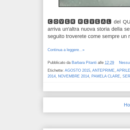
🅲🅾🆅🅴🆁 🆁🅴🆅🅴🅰🅻 del 
arriva un'altra nuova storia della s
seguito troverete come sempre un ri
Continua a leggere...»
Pubblicato da
Barbara Pitanti
alle
12:29
Nessu
Etichette:
AGOSTO 2015
,
ANTEPRIME
,
APRILE
2014
,
NOVEMBRE 2014
,
PAMELA CLARE
,
SER
Ho