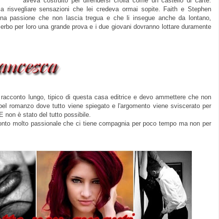
aveva costruito per difendersi crolla come un castello di carte.
 risvegliare sensazioni che lei credeva ormai sopite. Faith e Stephen
Una passione che non lascia tregua e che li insegue anche da lontano,
in serbo per loro una grande prova e i due giovani dovranno lottare duramente
 racconto lungo, tipico di questa casa editrice e devo ammettere che non
un bel romanzo dove tutto viene spiegato e l'argomento viene sviscerato per
 non è stato del tutto possibile.
onto molto passionale che ci tiene compagnia per poco tempo ma non per