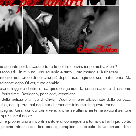
 sguardo per far cadere tutte le nostre convinzioni e motivazioni?
agonisti. Un minuto, uno sguardo e tutto il loro mondo si è ribaltato.
eglio, non crede di riuscirci più dopo il naufragio del suo matrimonio. Ma
ascinante capo Oliver, tutto cambia.
brano leggerle dentro e, da questo sguardo, la donna capisce di esserne
fortissime. Desiderio, passione, attrazione.
della polizia e amico di Oliver. L’uomo rimane affascinato dalla bellezza
urba, non gli era mai capitato di rimanere folgorato in questo modo.
pagna, Kara, con cui convive e, anche se ultimamente ha avuto il sentore
 spezzarle il cuore.
è proprio uno stinco di santo e di conseguenza torna da Faith più volte,
propria intenzione e ben presto, complice il cubicolo dell'ascensore, fra i