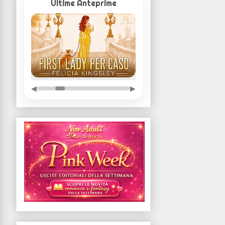
Ultime Anteprime
◀
▶