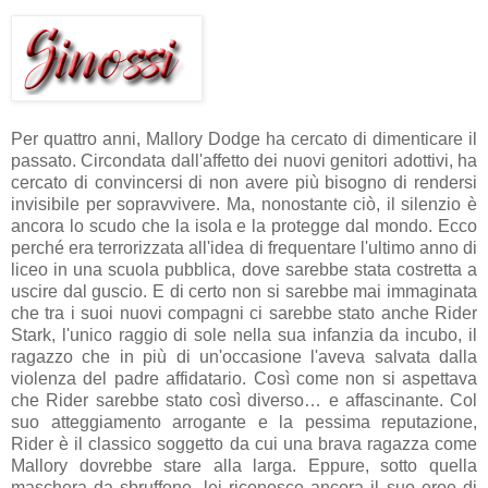
Per quattro anni, Mallory Dodge ha cercato di dimenticare il
passato. Circondata dall'affetto dei nuovi genitori adottivi, ha
cercato di convincersi di non avere più bisogno di rendersi
invisibile per sopravvivere. Ma, nonostante ciò, il silenzio è
ancora lo scudo che la isola e la protegge dal mondo. Ecco
perché era terrorizzata all'idea di frequentare l'ultimo anno di
liceo in una scuola pubblica, dove sarebbe stata costretta a
uscire dal guscio. E di certo non si sarebbe mai immaginata
che tra i suoi nuovi compagni ci sarebbe stato anche Rider
Stark, l'unico raggio di sole nella sua infanzia da incubo, il
ragazzo che in più di un'occasione l'aveva salvata dalla
violenza del padre affidatario. Così come non si aspettava
che Rider sarebbe stato così diverso… e affascinante. Col
suo atteggiamento arrogante e la pessima reputazione,
Rider è il classico soggetto da cui una brava ragazza come
Mallory dovrebbe stare alla larga. Eppure, sotto quella
maschera da sbruffone, lei riconosce ancora il suo eroe di