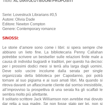
Titolo:
AL DIAVOLO I BUONI PROPOSITI
Serie: Lovestruck Librarians #0,5
Autore: Olivia Dade
Editore: Newton Compton
Genere: Contemporary romance
SINOSSI:
Le storie d’amore sono come i libri: si spera sempre che
abbiano un lieto fine. La bibliotecaria Penny Callahan
potrebbe scrivere un bestseller sulle relazioni finite male a
causa di individui bugiardi e traditori, per questo ha deciso:
per i prossimi dodici mesi si terrà alla larga dagli uomini.
Deve solo uscire incolume dalla serata per single
organizzata della biblioteca per Capodanno, poi potrà
tornare al suo pigiama e ai suoi amati libri. Ma quando si
ritrova davanti un affascinante cliente dal sorriso irresistibile,
all’improvviso la prospettiva di una serata fra gli scaffali le
sembra molto più allettante.
Il solitario scrittore Jack Williamson non avrebbe mai dovuto
dar retta a sua madre. Se non fosse stato per lei, non si