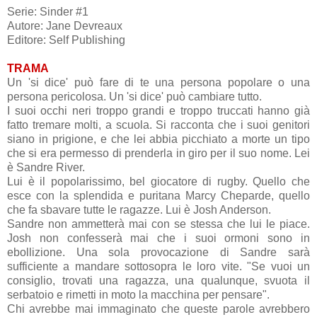
Serie: Sinder #1
Autore: Jane Devreaux
Editore: Self Publishing
TRAMA
Un 'si dice' può fare di te una persona popolare o una
persona pericolosa. Un 'si dice' può cambiare tutto.
I suoi occhi neri troppo grandi e troppo truccati hanno già
fatto tremare molti, a scuola. Si racconta che i suoi genitori
siano in prigione, e che lei abbia picchiato a morte un tipo
che si era permesso di prenderla in giro per il suo nome. Lei
è Sandre River.
Lui è il popolarissimo, bel giocatore di rugby. Quello che
esce con la splendida e puritana Marcy Cheparde, quello
che fa sbavare tutte le ragazze. Lui è Josh Anderson.
Sandre non ammetterà mai con se stessa che lui le piace.
Josh non confesserà mai che i suoi ormoni sono in
ebollizione. Una sola provocazione di Sandre sarà
sufficiente a mandare sottosopra le loro vite. "Se vuoi un
consiglio, trovati una ragazza, una qualunque, svuota il
serbatoio e rimetti in moto la macchina per pensare".
Chi avrebbe mai immaginato che queste parole avrebbero