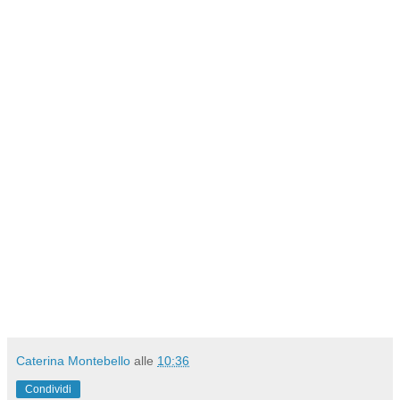
Caterina Montebello
alle
10:36
Condividi