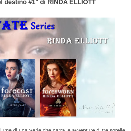
l destino #1" di RINDA ELLIOTT
olume di una Serie che narra le avventure di tre sorelle