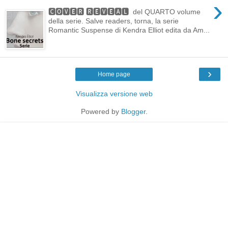
›
🅲🅾🆅🅴🆁 🆁🅴🆅🅴🅰🅻 del QUARTO volume
della serie. Salve readers, torna, la serie
Romantic Suspense di Kendra Elliot edita da Am...
›
Home page
Visualizza versione web
Powered by
Blogger
.