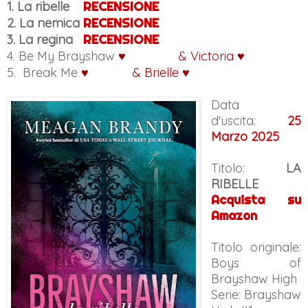
1. La ribelle
RECENSIONE
2. La nemica
RECENSIONE
3. La regina
RECENSIONE
4. Be My Brayshaw
♥
Captain
& Victoria ♥
5.
Break Me
♥
Royce
& Brielle ♥
Data
d'uscita:
25
Marzo 2025
Titolo:
LA
RIBELLE
Acquista su
Amazon
Titolo originale:
Boys of
Brayshaw High
Serie: Brayshaw