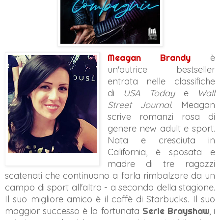
Meagan Brandy
è
un'autrice best­seller
entrata nelle classifiche
di
USA Today
e
Wall
Street Journal
. Meagan
scrive romanzi rosa di
genere new adult e sport.
Nata e cresciuta in
California, è sposata e
madre di tre ragazzi
scatenati che continuano a farla rimbalzare da un
campo di sport all'altro - a seconda della stagione.
Il suo migliore amico è il caffè di Starbucks. Il suo
maggior successo è la fortunata
Serie Brayshaw
, i