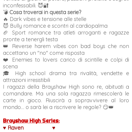
inconfessabili. 😈🔐
💣
Cosa troverai in questa serie?
🔥 Dark vibes e tensione alle stelle
😈 Bully romance e scontri al cardiopalma
🏈 Sport romance tra atleti arroganti e ragazze
pronte a tenergli testa
👑 Reverse harem vibes con bad boys che non
accettano un "no" come risposta
❤️ Enemies to lovers carico di scintille e colpi di
scena
🎓 High school drama tra rivalità, vendette e
attrazioni irresistibili
I ragazzi della Brayshaw High sono re, abituati a
comandare. Ma una sola ragazza rimescolerà le
carte in gioco. Riuscirà a sopravvivere al loro
mondo… o sarà lei a riscrivere le regole? 😏👑
Brayshaw High Series:
♥
Raven
& Maddoc
♥