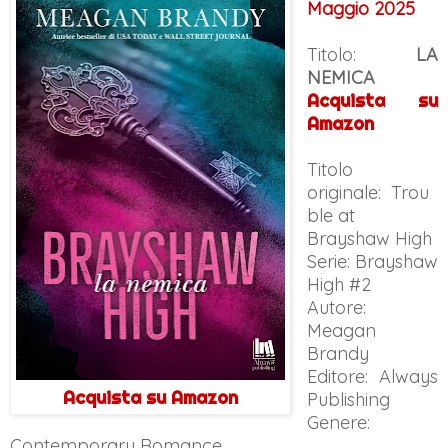
Maggio 2025
Titolo:
LA
NEMICA
Acquista su
Amazon
Titolo
originale:
Trou
ble at
Brayshaw High
Serie: Brayshaw
High #2
Autore:
Meagan
Brandy
Editore: Always
Acquista su Amazon
Publishing
Genere:
Contemporary Romance