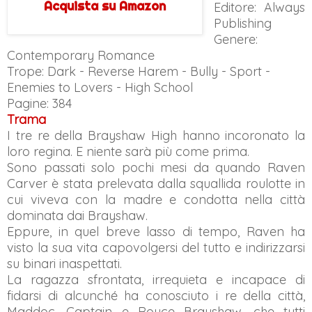
Acquista su Amazon
Editore: Always
Publishing
Genere:
Contemporary Romance
Trope: Dark - Reverse Harem - Bully - Sport -
Enemies to Lovers - High School
Pagine: 384
Trama
I tre re della Brayshaw High hanno incoronato la
loro regina. E niente sarà più come prima.
Sono passati solo pochi mesi da quando Raven
Carver è stata prelevata dalla squallida roulotte in
cui viveva con la madre e condotta nella città
dominata dai Brayshaw.
Eppure, in quel breve lasso di tempo, Raven ha
visto la sua vita capovolgersi del tutto e indirizzarsi
su binari inaspettati.
La ragazza sfrontata, irrequieta e incapace di
fidarsi di alcunché ha conosciuto i re della città,
Maddoc, Captain e Royce Brayshaw, che tutti