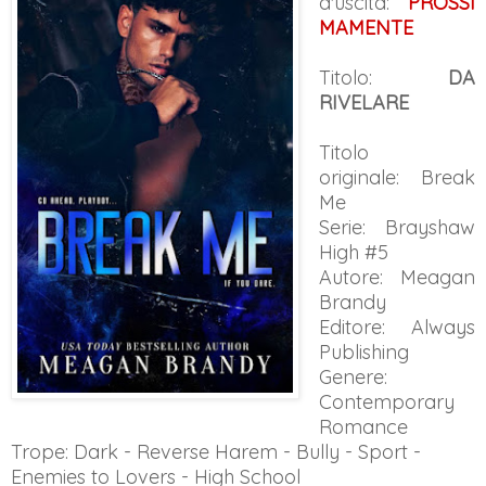
d'uscita:
PROSSI
MAMENTE
Titolo:
DA
RIVELARE
Titolo
originale:
Break
Me
Serie: Brayshaw
High #5
Autore: Meagan
Brandy
Editore: Always
Publishing
Genere:
Contemporary
Romance
Trope: Dark - Reverse Harem - Bully - Sport -
Enemies to Lovers - High School