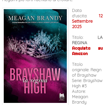
Data
d'uscita:
12
Settembre
2025
Titolo:
LA
REGINA
Acquista su
Amazon
Titolo
originale:
Reign
of Brayshaw
Serie: Brayshaw
High #3
Autore:
Meagan
Brandy