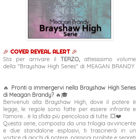
🎉
COVER REVEAL ALERT
🎉
Sta per arrivare il
TERZO,
attesissimo volume
della "Brayshaw High Series" di MEAGAN BRANDY
🔥
Pronti a immergervi nella Brayshaw High Series
di Meagan Brandy?
🔥🎓
Benvenuti alla Brayshaw High, dove il potere è
legge, le regole sono fatte per essere infrante e
l’amore… è la sfida più pericolosa di tutte. 💥❤️
Questa serie, composta da una trilogia avvincente
e due standalone esplosivi, ti trascinerà in un
vortice di giochi di potere, passioni proibite e segreti