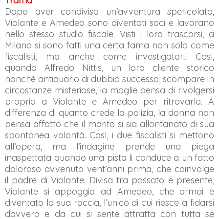
Trama
Dopo aver condiviso un’avventura spericolata,
Violante e Amedeo sono diventati soci e lavorano
nello stesso studio fiscale. Visti i loro trascorsi, a
Milano si sono fatti una certa fama non solo come
fiscalisti, ma anche come investigatori. Così,
quando Alfredo Nittis, un loro cliente storico
nonché antiquario di dubbio successo, scompare in
circostanze misteriose, la moglie pensa di rivolgersi
proprio a Violante e Amedeo per ritrovarlo. A
differenza di quanto crede la polizia, la donna non
pensa affatto che il marito si sia allontanato di sua
spontanea volontà. Così, i due fiscalisti si mettono
all’opera, ma l’indagine prende una piega
inaspettata quando una pista li conduce a un fatto
doloroso avvenuto vent’anni prima, che coinvolge
il padre di Violante. Divisa tra passato e presente,
Violante si appoggia ad Amedeo, che ormai è
diventato la sua roccia, l’unico di cui riesce a fidarsi
davvero e da cui si sente attratta con tutta sé