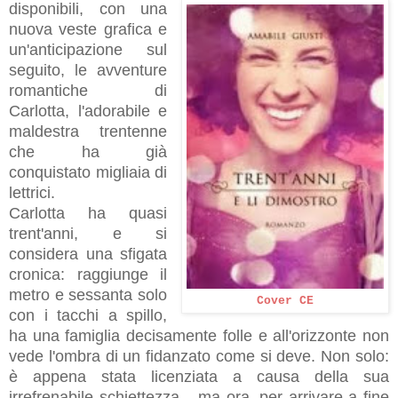
disponibili, con una
nuova veste grafica e
un'anticipazione sul
seguito, le avventure
romantiche di
Carlotta, l'adorabile e
maldestra trentenne
che ha già
conquistato migliaia di
lettrici.
Carlotta ha quasi
trent'anni, e si
considera una sfigata
cronica: raggiunge il
metro e sessanta solo
Cover CE
con i tacchi a spillo,
ha una famiglia decisamente folle e all'orizzonte non
vede l'ombra di un fidanzato come si deve. Non solo:
è appena stata licenziata a causa della sua
irrefrenabile schiettezza... ma ora, per arrivare a fine