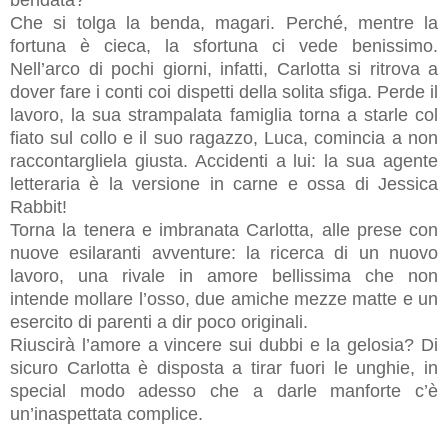
bendata?
Che si tolga la benda, magari. Perché, mentre la
fortuna è cieca, la sfortuna ci vede benissimo.
Nell’arco di pochi giorni, infatti, Carlotta si ritrova a
dover fare i conti coi dispetti della solita sfiga. Perde il
lavoro, la sua strampalata famiglia torna a starle col
fiato sul collo e il suo ragazzo, Luca, comincia a non
raccontargliela giusta. Accidenti a lui: la sua agente
letteraria è la versione in carne e ossa di Jessica
Rabbit!
Torna la tenera e imbranata Carlotta, alle prese con
nuove esilaranti avventure: la ricerca di un nuovo
lavoro, una rivale in amore bellissima che non
intende mollare l’osso, due amiche mezze matte e un
esercito di parenti a dir poco originali.
Riuscirà l’amore a vincere sui dubbi e la gelosia? Di
sicuro Carlotta è disposta a tirar fuori le unghie, in
special modo adesso che a darle manforte c’è
un’inaspettata complice.