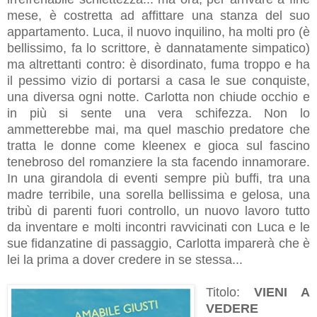
mese, è costretta ad affittare una stanza del suo
appartamento. Luca, il nuovo inquilino, ha molti pro (è
bellissimo, fa lo scrittore, è dannatamente simpatico)
ma altrettanti contro: è disordinato, fuma troppo e ha
il pessimo vizio di portarsi a casa le sue conquiste,
una diversa ogni notte. Carlotta non chiude occhio e
in più si sente una vera schifezza. Non lo
ammetterebbe mai, ma quel maschio predatore che
tratta le donne come kleenex e gioca sul fascino
tenebroso del romanziere la sta facendo innamorare.
In una girandola di eventi sempre più buffi, tra una
madre terribile, una sorella bellissima e gelosa, una
tribù di parenti fuori controllo, un nuovo lavoro tutto
da inventare e molti incontri ravvicinati con Luca e le
sue fidanzatine di passaggio, Carlotta imparerà che è
lei la prima a dover credere in se stessa...
Titolo:
VIENI A
VEDERE