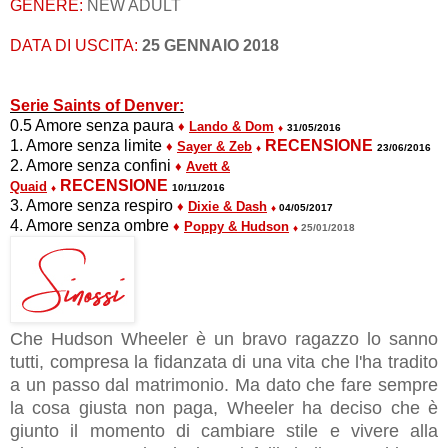
GENERE:
NEW ADULT
DATA DI USCITA:
25 GENNAIO 2018
Serie Saints of Denver:
0.5 Amore senza paura
♦
Lando & Dom
♦
31/05/2016
1. Amore senza limite
RECENSIONE
♦
Sayer & Zeb
♦
23/06/2016
2. Amore senza confini
♦
Avett &
RECENSIONE
Quaid
♦
10/11/2016
3. Amore senza respiro
♦
Dixie & Dash
♦
04/05/2017
4. Amore senza ombre
♦
Poppy & Hudson
♦
25/01/2018
Che Hudson Wheeler è un bravo ragazzo lo sanno
tutti, compresa la fidanzata di una vita che l'ha tradito
a un passo dal matrimonio. Ma dato che fare sempre
la cosa giusta non paga, Wheeler ha deciso che è
giunto il momento di cambiare stile e vivere alla