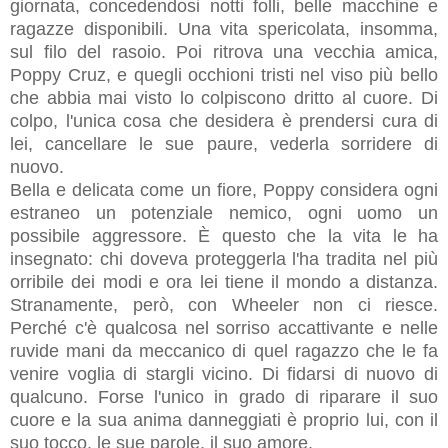
giornata, concedendosi notti folli, belle macchine e
ragazze disponibili. Una vita spericolata, insomma,
sul filo del rasoio. Poi ritrova una vecchia amica,
Poppy Cruz, e quegli occhioni tristi nel viso più bello
che abbia mai visto lo colpiscono dritto al cuore. Di
colpo, l'unica cosa che desidera è prendersi cura di
lei, cancellare le sue paure, vederla sorridere di
nuovo.
Bella e delicata come un fiore, Poppy considera ogni
estraneo un potenziale nemico, ogni uomo un
possibile aggressore. È questo che la vita le ha
insegnato: chi doveva proteggerla l'ha tradita nel più
orribile dei modi e ora lei tiene il mondo a distanza.
Stranamente, però, con Wheeler non ci riesce.
Perché c'è qualcosa nel sorriso accattivante e nelle
ruvide mani da meccanico di quel ragazzo che le fa
venire voglia di stargli vicino. Di fidarsi di nuovo di
qualcuno. Forse l'unico in grado di riparare il suo
cuore e la sua anima danneggiati è proprio lui, con il
suo tocco, le sue parole, il suo amore.