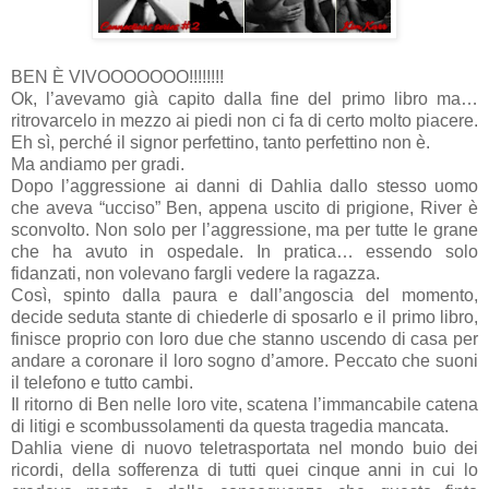
BEN È VIVOOOOOOO!!!!!!!!
Ok, l’avevamo già capito dalla fine del primo libro ma…
ritrovarcelo in mezzo ai piedi non ci fa di certo molto piacere.
Eh sì, perché il signor perfettino, tanto perfettino non è.
Ma andiamo per gradi.
Dopo l’aggressione ai danni di Dahlia dallo stesso uomo
che aveva “ucciso” Ben, appena uscito di prigione, River è
sconvolto. Non solo per l’aggressione, ma per tutte le grane
che ha avuto in ospedale. In pratica… essendo solo
fidanzati, non volevano fargli vedere la ragazza.
Così, spinto dalla paura e dall’angoscia del momento,
decide seduta stante di chiederle di sposarlo e il primo libro,
finisce proprio con loro due che stanno uscendo di casa per
andare a coronare il loro sogno d’amore. Peccato che suoni
il telefono e tutto cambi.
Il ritorno di Ben nelle loro vite, scatena l’immancabile catena
di litigi e scombussolamenti da questa tragedia mancata.
Dahlia viene di nuovo teletrasportata nel mondo buio dei
ricordi, della sofferenza di tutti quei cinque anni in cui lo