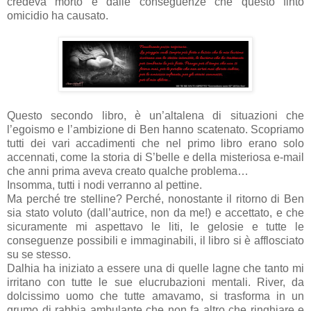
credeva morto e dalle conseguenze che questo finto
omicidio ha causato.
Questo secondo libro, è un’altalena di situazioni che
l’egoismo e l’ambizione di Ben hanno scatenato. Scopriamo
tutti dei vari accadimenti che nel primo libro erano solo
accennati, come la storia di S’belle e della misteriosa e-mail
che anni prima aveva creato qualche problema…
Insomma, tutti i nodi verranno al pettine.
Ma perché tre stelline? Perché, nonostante il ritorno di Ben
sia stato voluto (dall’autrice, non da me!) e accettato, e che
sicuramente mi aspettavo le liti, le gelosie e tutte le
conseguenze possibili e immaginabili, il libro si è afflosciato
su se stesso.
Dalhia ha iniziato a essere una di quelle lagne che tanto mi
irritano con tutte le sue elucrubazioni mentali. River, da
dolcissimo uomo che tutte amavamo, si trasforma in un
grumo di rabbia ambulante che non fa altro che ringhiare e