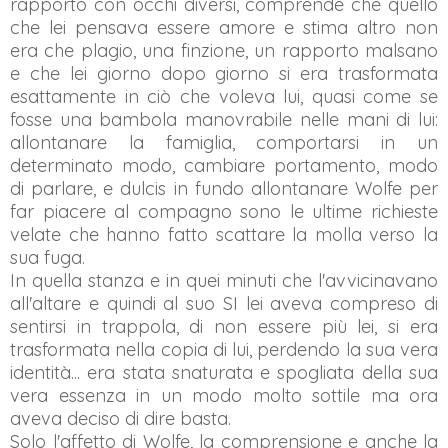
rapporto con occhi diversi, comprende che quello
che lei pensava essere amore e stima altro non
era che plagio, una finzione, un rapporto malsano
e che lei giorno dopo giorno si era trasformata
esattamente in ciò che voleva lui, quasi come se
fosse una bambola manovrabile nelle mani di lui:
allontanare la famiglia, comportarsi in un
determinato modo, cambiare portamento, modo
di parlare, e dulcis in fundo allontanare Wolfe per
far piacere al compagno sono le ultime richieste
velate che hanno fatto scattare la molla verso la
sua fuga.
In quella stanza e in quei minuti che l'avvicinavano
all'altare e quindi al suo SI lei aveva compreso di
sentirsi in trappola, di non essere più lei, si era
trasformata nella copia di lui, perdendo la sua vera
identità... era stata snaturata e spogliata della sua
vera essenza in un modo molto sottile ma ora
aveva deciso di dire basta.
Solo l'affetto di Wolfe, la comprensione e anche la