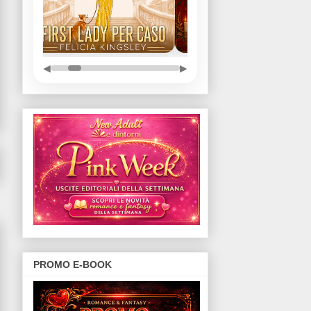
◀
▶
PROMO E-BOOK