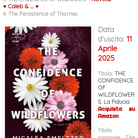
♥
Caleb
& ....
♥
4. The Persistence of Thornes
Data
d'uscita:
11
Aprile
2025
Titolo:
THE
CONFIDENCE
OF
WILDFLOWER
S. La Fiducia
Acquista su
Amazon
Titolo
originale:
The