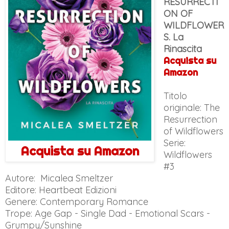
RESURRECTI
ON OF
WILDFLOWER
S. La
Rinascita
Acquista su
Amazon
Titolo
originale:
The
Resurrection
of Wildflowers
Serie:
Acquista su Amazon
Wildflowers
#3
Autore: Micalea Smeltzer
Editore: Heartbeat Edizioni
Genere:
Contemporary Romance
Trope: Age Gap - Single Dad - Emotional Scars -
Grumpy/Sunshine