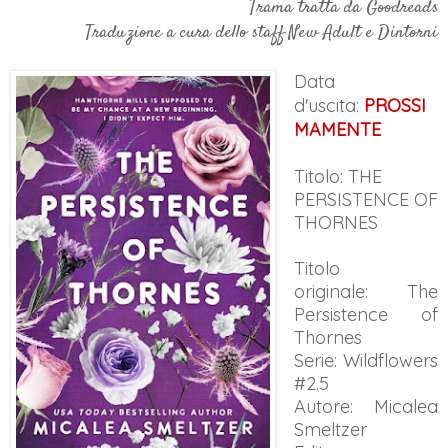
Trama tratta da Goodreads
Traduzione a cura dello staff New Adult e Dintorni
Data
d'uscita:
PROSSI
MAMENTE
Titolo: THE
PERSISTENCE OF
THORNES
Titolo
originale:
The
Persistence of
Thornes
Serie: Wildflowers
#2.5
Autore: Micalea
Smeltzer