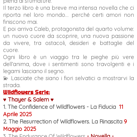
piena di sfumature.
Il terzo libro è una breve ma intensa novella che ci
riporta nel loro mondo… perché certi amori non
finiscono mai.
E poi arriva Caleb, protagonista del quarto volume:
un nuovo cuore da scoprire, una nuova passione
da vivere, tra ostacoli, desideri e battaglie del
cuore.
Ogni libro è un viaggio tra le pieghe più vere
dell’anima, dove i sentimenti sono travolgenti e i
legami lasciano il segno.
💫 Lasciate che siano i fiori selvatici a mostrarvi la
strada.
Wildflowers Serie
:
♥
Thayer
& Salem
♥
1. The Confidence of Wildflowers - La Fiducia
11
Aprile 2025
2.
The Resurrection of Wildflowers. La Rinascita
9
Maggio 2025
3. The Endurance Of Wildflowers
- Novella -