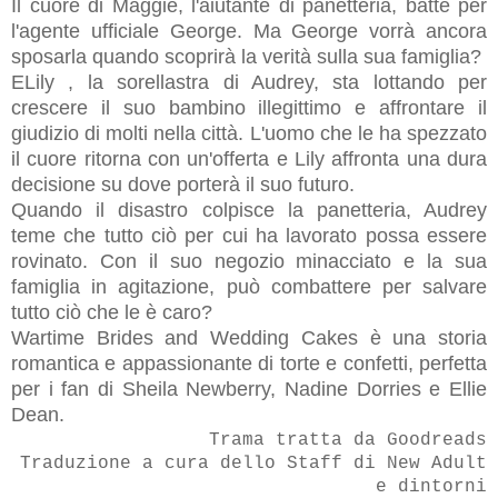
Il cuore di Maggie, l'aiutante di panetteria, batte per
l'agente ufficiale George. Ma George vorrà ancora
sposarla quando scoprirà la verità sulla sua famiglia?
ELily , la sorellastra di Audrey, sta lottando per
crescere il suo bambino illegittimo e affrontare il
giudizio di molti nella città. L'uomo che le ha spezzato
il cuore ritorna con un'offerta e Lily affronta una dura
decisione su dove porterà il suo futuro.
Quando il disastro colpisce la panetteria, Audrey
teme che tutto ciò per cui ha lavorato possa essere
rovinato. Con il suo negozio minacciato e la sua
famiglia in agitazione, può combattere per salvare
tutto ciò che le è caro?
Wartime Brides and Wedding Cakes è una storia
romantica e appassionante di torte e confetti, perfetta
per i fan di Sheila Newberry, Nadine Dorries e Ellie
Dean.
Trama tratta da Goodreads
Traduzione a cura dello Staff di New Adult
e dintorni