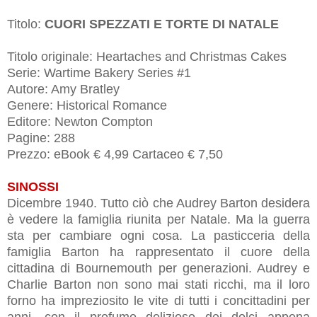
Titolo:
CUORI SPEZZATI E TORTE DI NATALE
Titolo originale:
Heartaches and Christmas Cakes
Serie:
Wartime Bakery Series #1
Autore: Amy Bratley
Genere: Historical Romance
Editore: Newton Compton
Pagine: 288
Prezzo:
eBook € 4,99 Cartaceo
€ 7,50
SINOSSI
Dicembre 1940. Tutto ciò che Audrey Barton desidera
è vedere la famiglia riunita per Natale. Ma la guerra
sta per cambiare ogni cosa. La pasticceria della
famiglia Barton ha rappresentato il cuore della
cittadina di Bournemouth per generazioni. Audrey e
Charlie Barton non sono mai stati ricchi, ma il loro
forno ha impreziosito le vite di tutti i concittadini per
anni, con il profumo delizioso dei dolci appena