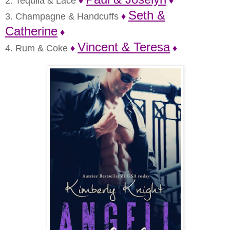
2. Tequila & Lace
♦
♦
Seth &
3. Champagne & Handcuffs
♦
Catherine
♦
Vincent & Teresa
4. Rum & Coke
♦
♦