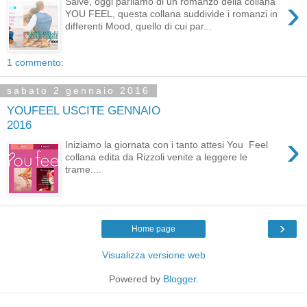
›
Salve, oggi parliamo di un romanzo della collana
YOU FEEL, questa collana suddivide i romanzi in
differenti Mood, quello di cui par...
1 commento:
sabato 2 gennaio 2016
YOUFEEL USCITE GENNAIO
2016
›
Iniziamo la giornata con i tanto attesi You Feel
collana edita da Rizzoli venite a leggere le
trame....
›
Home page
Visualizza versione web
Powered by
Blogger
.