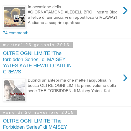
›
In occasione della
#GIORNATAMONDIALEDELLIBRO il nostro Blog
è felice di annunciarvi un appetitoso GIVEAWAY!
Andiamo a scoprire quali son...
74 commenti:
martedì 26 gennaio 2016
OLTRE OGNI LIMITE "The
forbidden Series" di MAISEY
YATES,KATE HEWITT,CAITLIN
›
CREWS
Buondi un'anteprima che mette l'acquolina in
bocca OLTRE OGNI LIMITE primo volume della
serie THE FORBIDDEN di Maisey Yates, Kat...
venerdì 20 novembre 2015
OLTRE OGNI LIMITE "The
Forbidden Series" di MAISEY