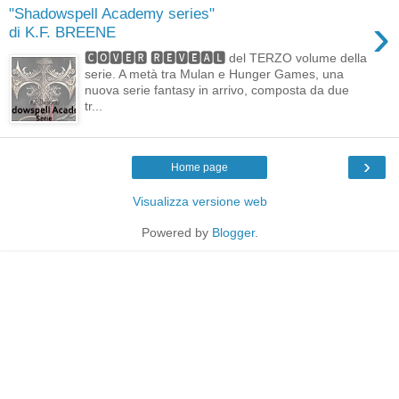
"Shadowspell Academy series"
›
di K.F. BREENE
🅲🅾🆅🅴🆁 🆁🅴🆅🅴🅰🅻 del TERZO volume della
serie. A metà tra Mulan e Hunger Games, una
nuova serie fantasy in arrivo, composta da due
tr...
›
Home page
Visualizza versione web
Powered by
Blogger
.