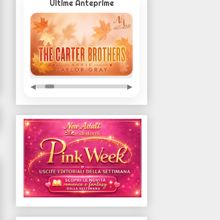
Ultime Anteprime
◀
▶