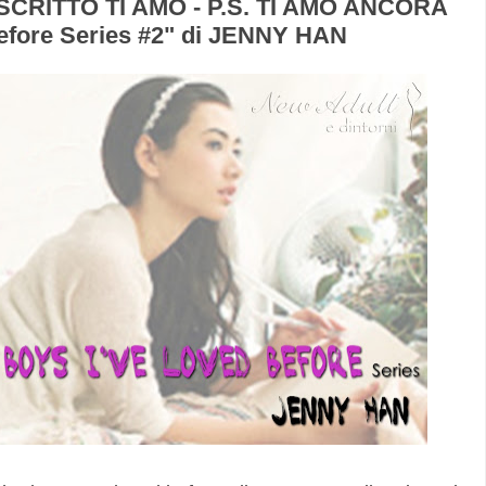
CRITTO TI AMO - P.S. TI AMO ANCORA
 before Series #2" di JENNY HAN