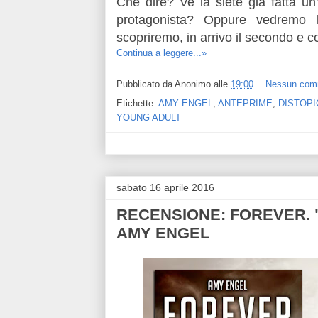
Che dire? Ve la siete già fatta un
protagonista? Oppure vedremo 
scopriremo, in arrivo il secondo e c
Continua a leggere...»
Pubblicato da
Anonimo
alle
19:00
Nessun com
Etichette:
AMY ENGEL
,
ANTEPRIME
,
DISTOPI
YOUNG ADULT
sabato 16 aprile 2016
RECENSIONE: FOREVER. "The
AMY ENGEL