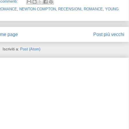
 commenti:
ROMANCE
,
NEWTON COMPTON
,
RECENSIONI
,
ROMANCE
,
YOUNG
me page
Post più vecchi
Iscriviti a:
Post (Atom)