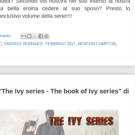
'idea? Secondo voi riuscirà nel suo intento la nostra
la bella eroina cedere al suo sposo? Presto lo
onclusivo volume della serie!!!!
mento:
C
,
FANTASY ROMANCE
,
FEBBRAIO 2017
,
NEWTON COMPTON
,
 Ivy series - The book of Ivy series" di