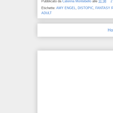
Pubblicato da
Caterina Montebello
alle
11:38
2
Etichette:
AMY ENGEL
,
DISTOPIC
,
FANTASY 
ADULT
Ho