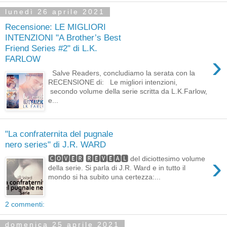
lunedì 26 aprile 2021
Recensione: LE MIGLIORI
INTENZIONI "A Brother’s Best
Friend Series #2" di L.K.
›
FARLOW
Salve Readers, concludiamo la serata con la
RECENSIONE di: Le migliori intenzioni,
secondo volume della serie scritta da L.K.Farlow,
e...
"La confraternita del pugnale
nero series" di J.R. WARD
›
🅲🅾🆅🅴🆁 🆁🅴🆅🅴🅰🅻 del diciottesimo volume
della serie. Si parla di J.R. Ward e in tutto il
mondo si ha subito una certezza:...
2 commenti:
domenica 25 aprile 2021