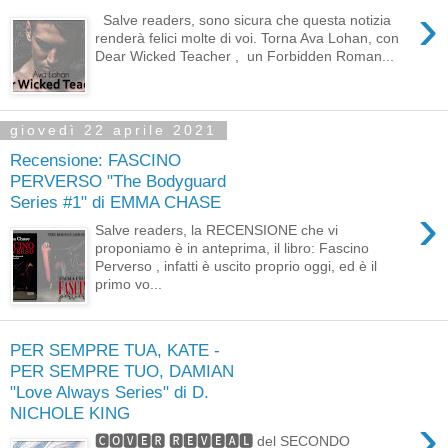
›
Salve readers, sono sicura che questa notizia
renderà felici molte di voi. Torna Ava Lohan, con
Dear Wicked Teacher , un Forbidden Roman...
giovedì 22 aprile 2021
Recensione: FASCINO
PERVERSO "The Bodyguard
Series #1" di EMMA CHASE
›
Salve readers, la RECENSIONE che vi
proponiamo è in anteprima, il libro: Fascino
Perverso , infatti è uscito proprio oggi, ed è il
primo vo...
PER SEMPRE TUA, KATE -
PER SEMPRE TUO, DAMIAN
"Love Always Series" di D.
NICHOLE KING
›
🅲🅾🆅🅴🆁 🆁🅴🆅🅴🅰🅻 del SECONDO