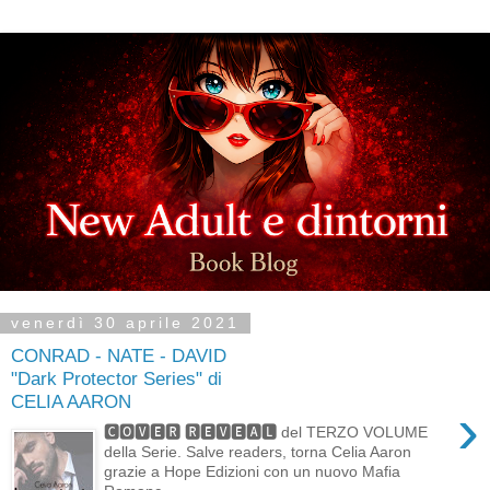
venerdì 30 aprile 2021
CONRAD - NATE - DAVID
"Dark Protector Series" di
CELIA AARON
›
🅲🅾🆅🅴🆁 🆁🅴🆅🅴🅰🅻 del TERZO VOLUME
della Serie. Salve readers, torna Celia Aaron
grazie a Hope Edizioni con un nuovo Mafia