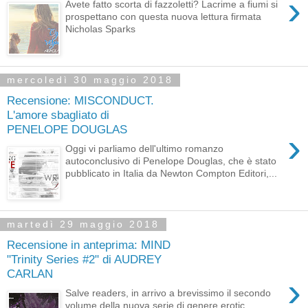
›
Avete fatto scorta di fazzoletti? Lacrime a fiumi si
prospettano con questa nuova lettura firmata
Nicholas Sparks
mercoledì 30 maggio 2018
Recensione: MISCONDUCT.
L'amore sbagliato di
PENELOPE DOUGLAS
›
Oggi vi parliamo dell'ultimo romanzo
autoconclusivo di Penelope Douglas, che è stato
pubblicato in Italia da Newton Compton Editori,...
martedì 29 maggio 2018
Recensione in anteprima: MIND
"Trinity Series #2" di AUDREY
CARLAN
›
Salve readers, in arrivo a brevissimo il secondo
volume della nuova serie di genere erotic