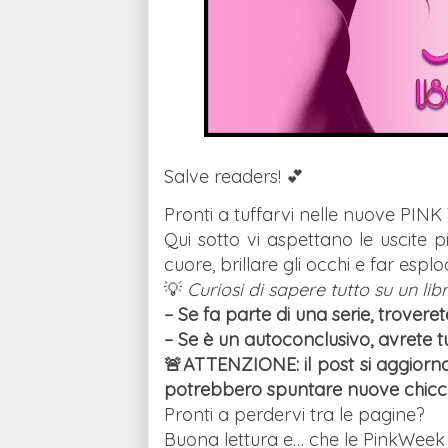
Salve readers! 💕
Pronti a tuffarvi nelle nuove
PINK
Qui sotto vi aspettano le uscite pi
cuore, brillare gli occhi e far esp
💡
Curiosi di sapere tutto su un lib
– Se fa parte di una serie, troverete
– Se è un autoconclusivo, avrete tut
🚨
ATTENZIONE: il post si aggiorna
potrebbero spuntare nuove chicch
Pronti a perdervi tra le pagine?
Buona lettura e… che le PinkWeek 