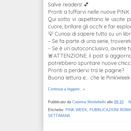
Salve readers! 💕
Pronti a tuffarvi nelle nuove PI
Qui sotto vi aspettano le uscite pi
cuore, brillare gli occhi e far esp
💡 Curiosi di sapere tutto su un li
– Se fa parte di una serie, troverete
– Se è un autoconclusivo, avrete tut
🚨ATTENZIONE: il post si aggiorna
potrebbero spuntare nuove chicch
Pronti a perdervi tra le pagine?
Buona lettura e… che le PinkWeek 
Continua a leggere...»
Pubblicato da
Caterina Montebello
alle
08:10
N
Etichette:
PINK WEEK
,
PUBBLICAZIONI ROMA
SETTIMANA