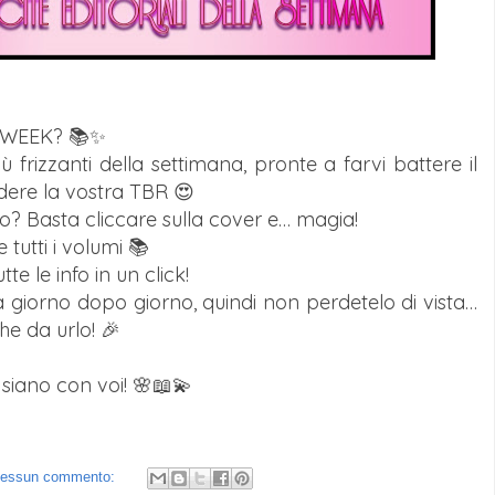
NK WEEK? 📚✨
ù frizzanti della settimana, pronte a farvi battere il
lodere la vostra TBR 😍
bro? Basta cliccare sulla cover e… magia!
 tutti i volumi 📚
te le info in un click!
 giorno dopo giorno, quindi non perdetelo di vista…
e da urlo! 🎉
siano con voi! 🌸📖💫
essun commento: