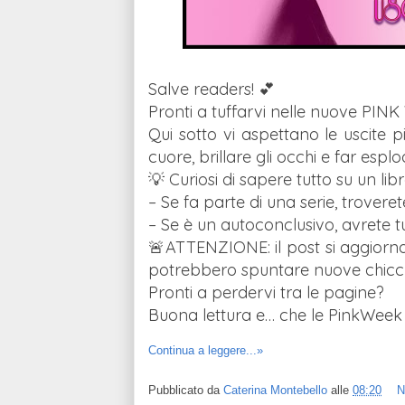
Salve readers! 💕
Pronti a tuffarvi nelle nuove PI
Qui sotto vi aspettano le uscite pi
cuore, brillare gli occhi e far esp
💡 Curiosi di sapere tutto su un li
– Se fa parte di una serie, troverete
– Se è un autoconclusivo, avrete tut
🚨ATTENZIONE: il post si aggiorna
potrebbero spuntare nuove chicch
Pronti a perdervi tra le pagine?
Buona lettura e… che le PinkWeek 
Continua a leggere...»
Pubblicato da
Caterina Montebello
alle
08:20
N