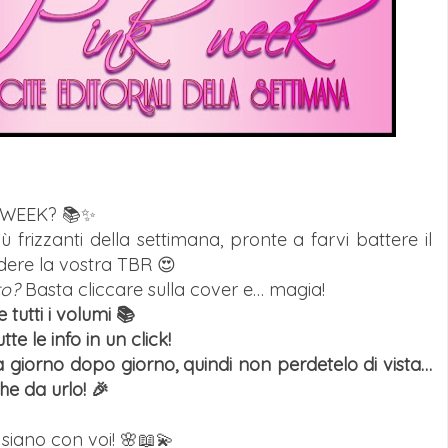
 WEEK
? 📚✨
ù frizzanti della settimana, pronte a farvi battere il
lodere la vostra TBR 😍
ro?
Basta cliccare sulla cover e… magia!
 tutti i volumi 📚
te le info in un click!
 giorno dopo giorno, quindi non perdetelo di vista…
e da urlo!
🎉
siano con voi! 🌸📖💫