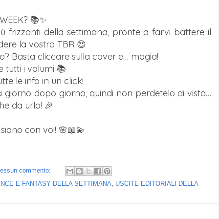
NK WEEK? 📚✨
ù frizzanti della settimana, pronte a farvi battere il
lodere la vostra TBR 😍
bro? Basta cliccare sulla cover e… magia!
 tutti i volumi 📚
te le info in un click!
 giorno dopo giorno, quindi non perdetelo di vista…
e da urlo! 🎉
siano con voi! 🌸📖💫
essun commento:
NCE E FANTASY DELLA SETTIMANA
,
USCITE EDITORIALI DELLA