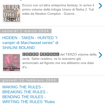
›
Eccoci con un'altra anteprima fantasy. In arrivo il
primo volume della trilogia Urano di Nisha J. Tuli
edita da Newton Compton . Guerre...
venerdì 1 marzo 2024
HIDDEN - TAKEN - HUNTED "I
vampiri di Marchwood series" di
SHALINI BOLAND
›
🅲🅾🆅🅴🆁 🆁🅴🆅🅴🅰🅻 del TERZO volume della
serie. Salve readers, ve lo avevamo già
annunciato ad Agosto ma ora abbiamo una data
d'u...
giovedì 22 febbraio 2024
MAKING THE RULES -
BREAKING THE RULES -
BENDING THE RULES -
WRITING THE RULES "Rules