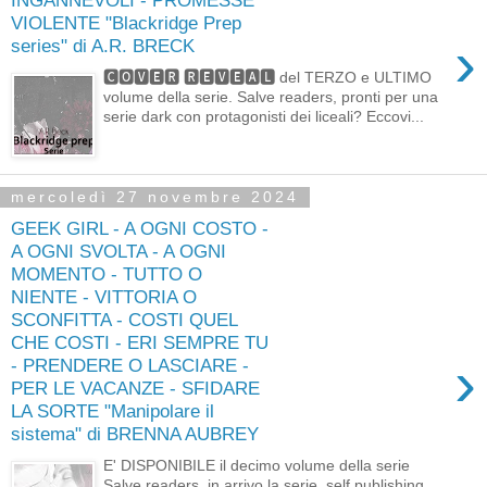
INGANNEVOLI - PROMESSE
VIOLENTE "Blackridge Prep
›
series" di A.R. BRECK
🅲🅾🆅🅴🆁 🆁🅴🆅🅴🅰🅻 del TERZO e ULTIMO
volume della serie. Salve readers, pronti per una
serie dark con protagonisti dei liceali? Eccovi...
mercoledì 27 novembre 2024
GEEK GIRL - A OGNI COSTO -
A OGNI SVOLTA - A OGNI
MOMENTO - TUTTO O
NIENTE - VITTORIA O
SCONFITTA - COSTI QUEL
CHE COSTI - ERI SEMPRE TU
›
- PRENDERE O LASCIARE -
PER LE VACANZE - SFIDARE
LA SORTE "Manipolare il
sistema" di BRENNA AUBREY
E' DISPONIBILE il decimo volume della serie
Salve readers, in arrivo la serie self publishing