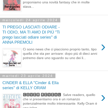
proponiamo una novità fantasy che in molte
stava...
mercoledì 24 aprile 2024
TI PREGO LASCIATI ODIARE -
TI ODIO, MA TI AMO DI PIÙ "Ti
prego lasciati odiare series" di
›
ANNA PREMOLI
Ci sono news che ci piacciono proprio tanto, tipo
quella che sta per arrivare: dopo più di dieci anni
potremo dare uno sguardo su uno dei li...
martedì 23 aprile 2024
CINDER & ELLA "Cinder & Ella
series" di KELLY ORAM
›
🅲🅾🆅🅴🆁 🆁🅴🆅🅴🅰🅻 Salve readers, quello
che vi presentiamo ora è un romanzo
potenzialmente molto interessante. Kelly Oram è
una talen...