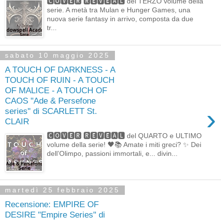
🅲🅾🆅🅴🆁 🆁🅴🆅🅴🅰🅻 del TERZO volume della
serie. A metà tra Mulan e Hunger Games, una
nuova serie fantasy in arrivo, composta da due
tr...
sabato 10 maggio 2025
A TOUCH OF DARKNESS - A
TOUCH OF RUIN - A TOUCH
OF MALICE - A TOUCH OF
CAOS "Ade & Persefone
›
series" di SCARLETT St.
CLAIR
🅲🅾🆅🅴🆁 🆁🅴🆅🅴🅰🅻 del QUARTO e ULTIMO
volume della serie! 🖤📚 Amate i miti greci? ✨ Dei
dell’Olimpo, passioni immortali, e... divin...
martedì 25 febbraio 2025
Recensione: EMPIRE OF
DESIRE "Empire Series" di