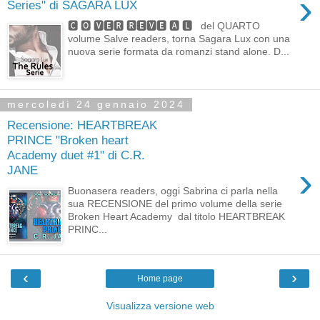
›
Series" di SAGARA LUX
🅲 🅾 🆅🅴🆁 🆁🅴🆅🅴 🅰 🅻 del QUARTO
volume Salve readers, torna Sagara Lux con una
nuova serie formata da romanzi stand alone. D...
mercoledì 24 gennaio 2024
Recensione: HEARTBREAK
PRINCE "Broken heart
Academy duet #1" di C.R.
›
JANE
Buonasera readers, oggi Sabrina ci parla nella
sua RECENSIONE del primo volume della serie
Broken Heart Academy dal titolo HEARTBREAK
PRINC...
‹
›
Home page
Visualizza versione web