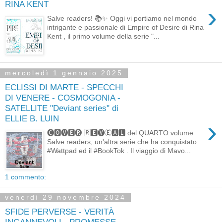
RINA KENT
›
Salve readers! 📚✨ Oggi vi portiamo nel mondo
intrigante e passionale di Empire of Desire di Rina
Kent , il primo volume della serie "...
mercoledì 1 gennaio 2025
ECLISSI DI MARTE - SPECCHI
DI VENERE - COSMOGONIA -
SATELLITE "Deviant series" di
ELLIE B. LUIN
›
🅒🅾🅥🅴🅡 🅁🅴🅥Ⓔ🅰🅻 del QUARTO volume
Salve readers, un'altra serie che ha conquistato
#Wattpad ed il #BookTok . Il viaggio di Mavo...
1 commento:
venerdì 29 novembre 2024
SFIDE PERVERSE - VERITÀ