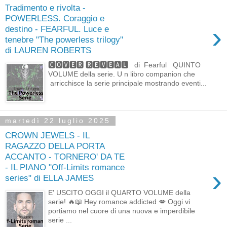
Tradimento e rivolta -
POWERLESS. Coraggio e
›
destino - FEARFUL. Luce e
tenebre "The powerless trilogy"
di LAUREN ROBERTS
🅲🅾🆅🅴🆁 🆁🅴🆅🅴🅰🅻 di Fearful QUINTO
VOLUME della serie. U n libro companion che
arricchisce la serie principale mostrando eventi...
martedì 22 luglio 2025
CROWN JEWELS - IL
RAGAZZO DELLA PORTA
ACCANTO - TORNERO' DA TE
- IL PIANO "Off-Limits romance
›
series" di ELLA JAMES
E' USCITO OGGI il QUARTO VOLUME della
serie! 🔥📖 Hey romance addicted 💋 Oggi vi
portiamo nel cuore di una nuova e imperdibile
serie ...