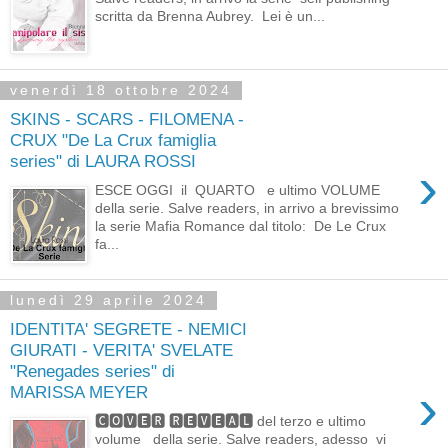
scritta da Brenna Aubrey. Lei è un...
venerdì 18 ottobre 2024
SKINS - SCARS - FILOMENA -
CRUX "De La Crux famiglia
series" di LAURA ROSSI
›
ESCE OGGI il QUARTO e ultimo VOLUME
della serie. Salve readers, in arrivo a brevissimo
la serie Mafia Romance dal titolo: De Le Crux
fa...
lunedì 29 aprile 2024
IDENTITA' SEGRETE - NEMICI
GIURATI - VERITA' SVELATE
"Renegades series" di
›
MARISSA MEYER
🅲🅾🆅🅴🆁 🆁🅴🆅🅴🅰🅻 del terzo e ultimo
volume della serie. Salve readers, adesso vi