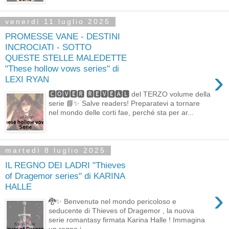
venerdì 11 luglio 2025
PROMESSE VANE - DESTINI
INCROCIATI - SOTTO
QUESTE STELLE MALEDETTE
"These hollow vows series" di
›
LEXI RYAN
🅲🅾🆅🅴🆁 🆁🅴🆅🅴🅰🅻 del TERZO volume della
serie 📘✨ Salve readers! Preparatevi a tornare
nel mondo delle corti fae, perché sta per ar...
martedì 8 luglio 2025
IL REGNO DEI LADRI "Thieves
of Dragemor series" di KARINA
HALLE
›
🐉✨ Benvenutə nel mondo pericoloso e
seducente di Thieves of Dragemor , la nuova
serie romantasy firmata Karina Halle ! Immagina
un regno i...