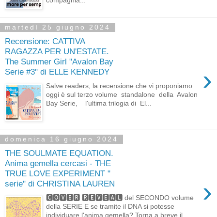
martedì 25 giugno 2024
Recensione: CATTIVA
RAGAZZA PER UN'ESTATE.
The Summer Girl "Avalon Bay
›
Serie #3" di ELLE KENNEDY
Salve readers, la recensione che vi proponiamo
oggi è sul terzo volume standalone della Avalon
Bay Serie, l'ultima trilogia di El...
domenica 16 giugno 2024
THE SOULMATE EQUATION.
Anima gemella cercasi - THE
TRUE LOVE EXPERIMENT "
›
serie" di CHRISTINA LAUREN
🅲🅾🆅🅴🆁 🆁🅴🆅🅴🅰🅻 del SECONDO volume
della SERIE E se tramite il DNA si potesse
individuare l'anima gemella? Torna a breve il