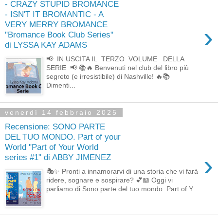
- CRAZY STUPID BROMANCE
- ISN'T IT BROMANTIC - A
VERY MERRY BROMANCE
›
"Bromance Book Club Series"
di LYSSA KAY ADAMS
📢 IN USCITA IL TERZO VOLUME DELLA
SERIE 📢 📚🔥 Benvenuti nel club del libro più
segreto (e irresistibile) di Nashville! 🔥📚
Dimenti...
venerdì 14 febbraio 2025
Recensione: SONO PARTE
DEL TUO MONDO. Part of your
World "Part of Your World
›
series #1" di ABBY JIMENEZ
🎭✨ Pronti a innamorarvi di una storia che vi farà
ridere, sognare e sospirare? 💕📖 Oggi vi
parliamo di Sono parte del tuo mondo. Part of Y...