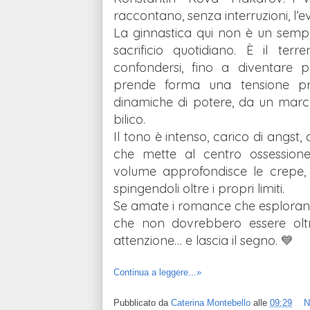
raccontano, senza interruzioni, l’e
La ginnastica qui non è un sempli
sacrificio quotidiano. È il te
confondersi, fino a diventare pe
prende forma una tensione pro
dinamiche di potere, da un marc
bilico.
Il tono è intenso, carico di angst
che mette al centro ossessione
volume approfondisce le crepe, i
spingendoli oltre i propri limiti.
Se amate i romance che esplorano te
che non dovrebbero essere olt
attenzione… e lascia il segno. 💙
Continua a leggere...»
Pubblicato da
Caterina Montebello
alle
09:29
N