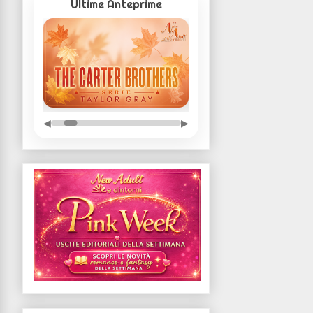
Ultime Anteprime
◀
▶