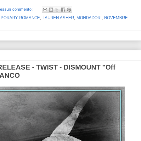
essun commento:
MPORARY ROMANCE
,
LAUREN ASHER
,
MONDADORI
,
NOVEMBRE
ELEASE - TWIST - DISMOUNT "Off
FRANCO