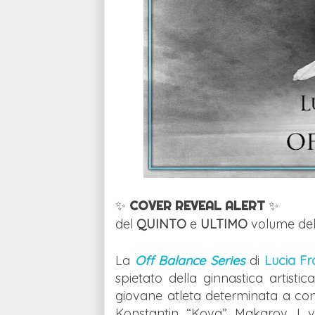
✨
COVER REVEAL ALERT
✨
del
QUINTO
e
ULTIMO
volume dell
La
Off Balance Series
di
Lucia F
spietato della ginnastica artistic
giovane atleta determinata a conqu
Konstantin “Kova” Makarov. I v