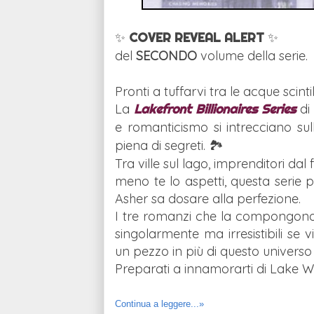
✨
COVER REVEAL
ALERT
✨
del
SECONDO
volume della serie.
Pronti a tuffarvi tra le acque scint
La
Lakefront Billionaires Series
d
e romanticismo si intrecciano su
piena di segreti. 🏞️
Tra ville sul lago, imprenditori d
meno te lo aspetti, questa serie 
Asher sa dosare alla perfezione.
I tre romanzi che la compongono 
singolarmente ma irresistibili se 
un pezzo in più di questo universo
Preparati a innamorarti di Lake Wi
Continua a leggere...»