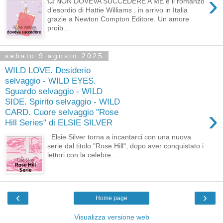
›
💥 NON DOVEVA SUCCEDERE A ME è il romanzo
d’esordio di Hattie Williams , in arrivo in Italia
grazie a Newton Compton Editore. Un amore
proib...
sabato 9 agosto 2025
WILD LOVE. Desiderio
selvaggio - WILD EYES.
Sguardo selvaggio - WILD
SIDE. Spirito selvaggio - WILD
›
CARD. Cuore selvaggio "Rose
Hill Series" di ELSIE SILVER
Elsie Silver torna a incantarci con una nuova
serie dal titolo "Rose Hill", dopo aver conquistato i
lettori con la celebre ...
‹
›
Home page
Visualizza versione web