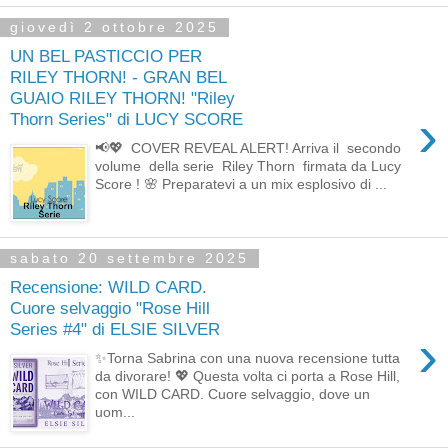
giovedì 2 ottobre 2025
UN BEL PASTICCIO PER
RILEY THORN! - GRAN BEL
GUAIO RILEY THORN! "Riley
›
Thorn Series" di LUCY SCORE
📢💖 COVER REVEAL ALERT! Arriva il secondo
volume della serie Riley Thorn firmata da Lucy
Score ! 🌸 Preparatevi a un mix esplosivo di ...
sabato 20 settembre 2025
Recensione: WILD CARD.
Cuore selvaggio "Rose Hill
Series #4" di ELSIE SILVER
›
✨Torna Sabrina con una nuova recensione tutta
da divorare! 💖 Questa volta ci porta a Rose Hill,
con WILD CARD. Cuore selvaggio, dove un
uom...