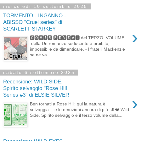
mercoledì 10 settembre 2025
TORMENTO - INGANNO -
ABISSO "Cruel series" di
SCARLETT STARKEY
›
🅲🅾🆅🅴🆁 🆁🅴🆅🅴🅰🅻 del TERZO VOLUME
della Un romanzo seducente e proibito,
impossibile da dimenticare. «I fratelli Mackenzie
se ne va...
sabato 6 settembre 2025
Recensione: WILD SIDE.
Spirito selvaggio "Rose Hill
Series #3" di ELSIE SILVER
›
Ben tornati a Rose Hill: qui la natura è
selvaggia… e le emozioni ancora di più. 🌲❤️ Wild
Side. Spirito selvaggio è il terzo volume della...