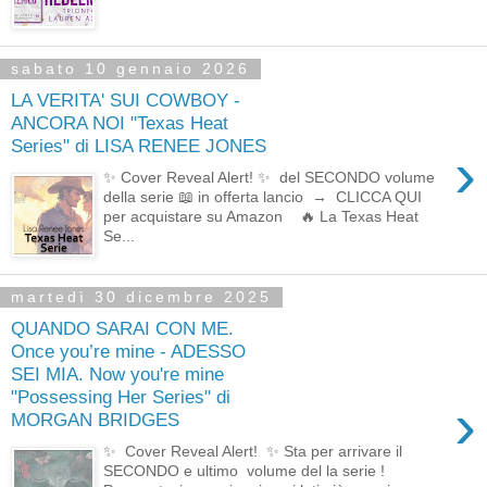
sabato 10 gennaio 2026
LA VERITA' SUI COWBOY -
ANCORA NOI "Texas Heat
Series" di LISA RENEE JONES
›
✨ Cover Reveal Alert! ✨ del SECONDO volume
della serie 📖 in offerta lancio → CLICCA QUI
per acquistare su Amazon 🔥 La Texas Heat
Se...
martedì 30 dicembre 2025
QUANDO SARAI CON ME.
Once you’re mine - ADESSO
SEI MIA. Now you're mine
"Possessing Her Series" di
›
MORGAN BRIDGES
✨ Cover Reveal Alert! ✨ Sta per arrivare il
SECONDO e ultimo volume del la serie !