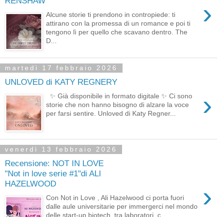
RENSHAW
›
Alcune storie ti prendono in contropiede: ti
attirano con la promessa di un romance e poi ti
tengono lì per quello che scavano dentro. The
D...
martedì 17 febbraio 2026
UNLOVED di KATY REGNERY
›
✨ Già disponibile in formato digitale ✨ Ci sono
storie che non hanno bisogno di alzare la voce
per farsi sentire. Unloved di Katy Regner...
venerdì 13 febbraio 2026
Recensione: NOT IN LOVE
"Not in love serie #1"di ALI
HAZELWOOD
›
Con Not in Love , Ali Hazelwood ci porta fuori
dalle aule universitarie per immergerci nel mondo
delle start-up biotech, tra laboratori, c...