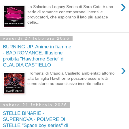
›
La Salacious Legacy Series di Sara Cate è una
serie di romance contemporanei intensi e
provocatori, che esplorano il lato più audace
delle...
venerdì 27 febbraio 2026
BURNING UP. Anime in fiamme
- BAD ROMANCE. Illusione
proibita "Hawthorne Serie" di
›
CLAUDIA CASTIELLO
I romanzi di Claudia Castiello ambientati attorno
alla famiglia Hawthorne possono essere letti
come storie autoconclusive inserite nello s...
sabato 21 febbraio 2026
STELLE BINARIE -
SUPERNOVA - POLVERE DI
STELLE "Space boy series" di