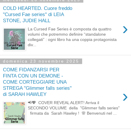
COLD HEARTED. Cuore freddo
"Cursed Fae series" di LEIA
STONE, JUDIE HALL
›
La Cursed Fae Series è composta da quattro
volumi che potremmo definire “standalone
collegati” : ogni libro ha una coppia protagonista
div...
domenica 23 novembre 2025
COME FIDANZARSI PER
FINTA CON UN DEMONE -
COME CORTEGGIARE UNA
STREGA "Glimmer falls series"
›
di SARAH HAWLEY
📢💖 COVER REVEAL ALERT! Arriva il
SECONDO VOLUME della "Glimmer falls series"
firmata da Sarah Hawley ! 🌸 Benvenuti nel ...