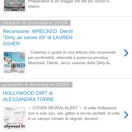
Preparatevi a un viaggio nei lati più oscuri e
intens...
sabato 6 dicembre 2025
Recensione: WRECKED. Detriti
"Dirty air series #3" di LAUREN
ASHER
›
Caterina ci guida in una lettura che sorprende
per profondità, intensità e potenza emotiva:
Wrecked. Detriti , terzo volume della Dirty Ai...
giovedì 4 dicembre 2025
HOLLYWOOD DIRT di
ALESSANDRA TORRE
›
✨ COVER REVEAL ALERT ✨ A volte Hollywood
non è solo luci, set, glitter e sorrisi perfetti. A volte
è un campo minato di segreti, tension...